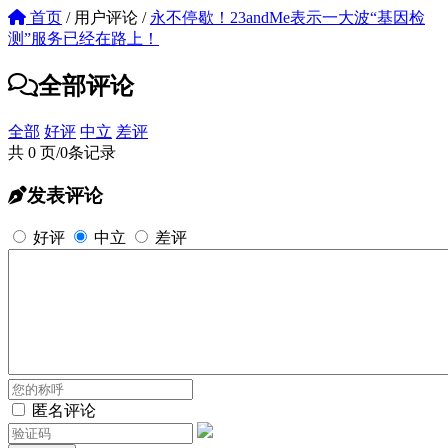
首页
/
用户评论
/
永不停歇！23andMe表示一大波“基因检
测”服务已经在路上！
全部评论
全部
好评
中立
差评
共 0 页/0条记录
发表评论
好评
中立
差评
匿名评论