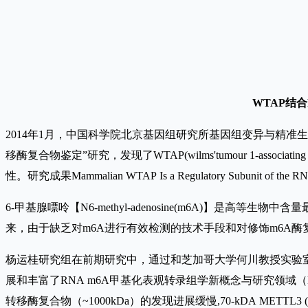
WTAP结合
2014年1月，中国科学院北京基因组研究所基因组变异与精准
移酶复合物鉴定”研究，发现了WTAP(wilms'tumour 1-ass
性。研究成果Mammalian WTAP Is a Regulatory Subunit of the
6-甲基腺嘌呤【N6-methyl-adenosine(m6A)】是高等
来，由于缺乏对m6A进行有效检测的技术手段和对修饰m6A酶
杨运桂研究组在前期研究中，通过和芝加哥大学何川教授实验室合作，参与发现了m6A去甲基化
展和丰富了RNA m6A甲基化表观转录组学新概念与研究领域（Niu et a
转移酶复合物（~1000kDa）的发现进展缓慢,70-kDA METTL3