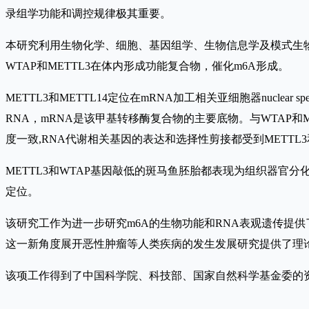
录组学功能和调控规律极其重要。
本研究利用生物化学、细胞、基因组学、生物信息学及模式生物等多层次技术手段
WTAP和METTL3在体内形成功能复合物，催化m6A形成。
METTL3和METTL14定位在mRNA加工相关亚细胞器nuclea
RNA，mRNA是该甲基转移酶复合物的主要底物。与WTAP和ME
度一致,RNA代谢相关基因的表达和选择性剪接都受到METTL3
METTL3和WTAP基因敲低的斑马鱼胚胎都表现为组织器官分化
定位。
该研究工作为进一步研究m6A的生物功能和RNA表观遗传提
这一新角度展开恶性肿瘤等人类疾病的发生发展研究提供了理
该项工作得到了中国科学院、科技部、国家自然科学基金委的