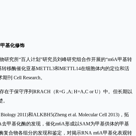
进行甲基化修饰
物研究所“百人计划”研究员刘峰研究组合作开展的“m6A甲基转
节m6A甲基转移酶催化亚基METTL3和METTL14在细胞体内的定位和活
术期刊 Cell Research。
在于保守序列RRACH（R=G ,A; H=A,C or U）中。但长期以
清楚。
和ALKBH5(Zheng et al. Molecular Cell 2013)，拓
13）。相对于m6A去甲基化酶的发现，催化m6A形成以SAM为甲基供体的甲基
。M6A甲基转移酶复合物各组分的发现和鉴定，对揭示RNA m6A甲基化表观转