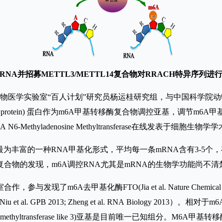
RNA并招募METTL3/METTL14复合物对RRACH特异序列
生物医学实验室“百人计划”研究员杨运桂研究组，与中国科学院动
ociating protein) 蛋白作为m6A甲基转移酶复合物调控亚基，调
 RNA N6-Methyladenosine Methyltransferase在线发表于细胞生物学学
生物中含量最为丰富的一种RNA甲基化形式，平均每一条mRNA含有3-5个，存
复合物的发现，m6A调控RNA尤其是mRNA的生物学功能尚不
酶FTO(Jia et al. Nature Chemical Biology 2011)
l. GPB 2013; Zheng et al. RNA Biology 20
 (methyltransferase like 3)亚基是目前唯一已知组分