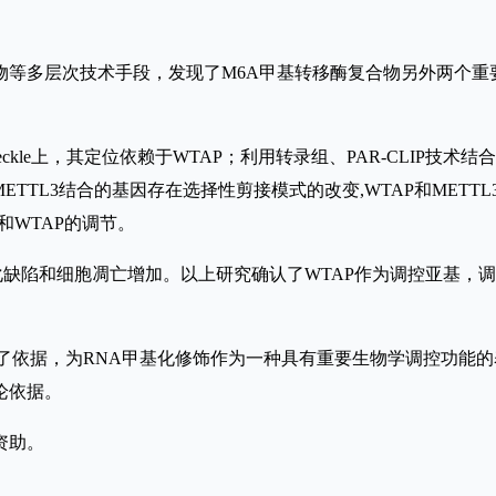
，发现了M6A甲基转移酶复合物另外两个重要蛋白METTL14 (methy
r speckle上，其定位依赖于WTAP；利用转录组、PAR-CLIP
TTL3结合的基因存在选择性剪接模式的改变,WTAP和METTL3结
和WTAP的调节。
缺陷和细胞凋亡增加。以上研究确认了WTAP作为调控亚基，调节m
供了依据，为RNA甲基化修饰作为一种具有重要生物学调控功能的
论依据。
资助。