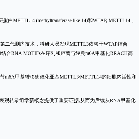
ltransferase like 14)和WTAP, METTL14 、
技术结合第二代测序技术，科研人员发现METTL3依赖于WTAP结合
合RNA MOTIFs在序列和距离与经典m6A甲基化RRACH高
6A甲基转移酶催化亚基METTL3/METTL14的细胞内活性和
表观转录组学新概念提供了重要证据,从而为后续从RNA甲基化