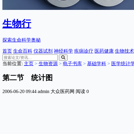
生物行
探索生命科学奥秘
首页
生命百科
仪器试剂
神经科学
疾病诊疗
医药健康
生物技术
当前位置:
主页
>
生物资源
>
电子书库
>
基础学科
>
医学统计
第二节 统计图
2006-06-20 09:44
admin
大众医药网
阅读
0