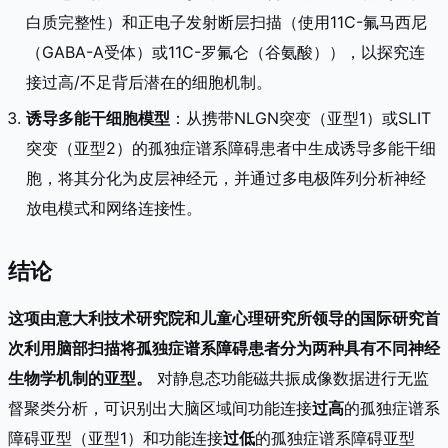
白质完整性）和正电子发射断层扫描（使用11C-氟马西尼
（GABA-A受体）或11C-罗氟仑（谷氨酸）），以探究连
接过高/不足背后潜在的细胞机制。
诱导多能干细胞模型
：从携带NLGN突变（亚型1）或SLIT
突变（亚型2）的孤独症谱系障碍患者中生成诱导多能干细
胞，将其分化为皮层神经元，并通过多电极阵列分析神经
放电模式和网络连接性。
结论
这项由意大利技术研究院和儿童心理研究所领导的国际研究首
次利用脑部扫描将孤独症谱系障碍患者分为两种具有不同神经
生物学机制的亚型。
对静息态功能磁共振成像数据进行无监
督聚类分析，可识别出大脑区域间功能连接
过高
的孤独症谱系
障碍亚型（亚型1）和功能连接
过低
的孤独症谱系障碍亚型