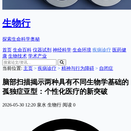
生物行
探索生命科学奥秘
首页
生命百科
仪器试剂
神经科学
生命环境
疾病诊疗
医药健
康
生物技术
学术产业
当前位置:
主页
>
疾病诊疗
>
精神与行为障碍
>
自闭症
脑部扫描揭示两种具有不同生物学基础的
孤独症亚型：个性化医疗的新突破
2026-05-30 12:20
泉水
生物行
阅读
0