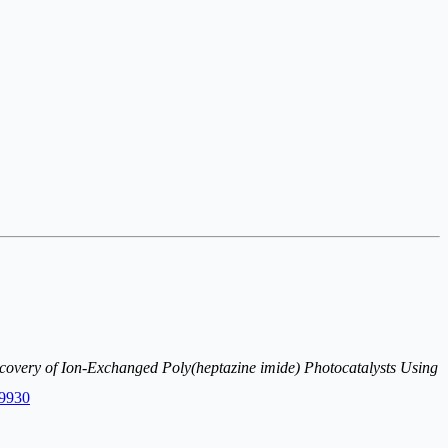
overy of Ion-Exchanged Poly(heptazine imide) Photocatalysts Using
09930