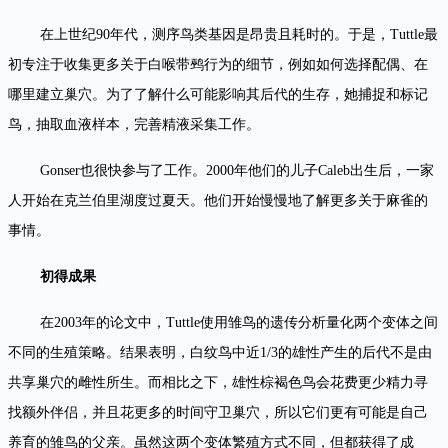
在上世纪90年代，测序鸟类基因是昂贵且耗时的。于是，Tuttle最
初专注于收集更多关于白喉带鹀行为的细节，例如如何选择配偶、在
哪里建立巢穴。为了了解什么可能影响其后代的生存，她捕捉和标记
鸟，抽取血液样本，完善精液采集工作。
Gonser也很快参与了工作。2000年他们的儿子Caleb出生后，一家
人开始在克兰伯里湖度过夏天。他们开始慢慢地了解更多关于麻雀的
事情。
初得成果
在2003年的论文中，Tuttle使用雏鸟的遗传分析量化两个变体之间
不同的生殖策略。结果表明，白纹鸟中近1/3的雄性产生的后代不是由
共享巢穴的雌性所生。而相比之下，雄性棕褐色鸟会花费更少精力寻
找额外伴侣，并且花更多的时间守卫巢穴，所以它们更有可能是自己
养育的雏鸟的父亲。虽然这两个变体繁殖方式不同，但都获得了成