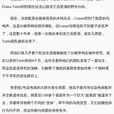
Elaina Tuttle到阿第伦达克山脉克兰伯里湖的野外台站。
现在，当把船系在摇摇晃晃的木码头后，Gonser听到了熟悉的鸟
鸣声。这是白喉带鹀在唱求偶歌。但Gonser却再也听不到妻子的笑声
了，这是数十年来，他第一次独自来到克兰伯里湖。就在几周前，
Tuttle因乳腺癌去世了。
而他们将几乎整个职业生涯都奉献给了白喉带鹀生物学研究。就
在52岁的Tuttle死前6个月，这对夫妻和他们的团队发表了一篇论文，
而这也是其研究的顶峰。它解释了偶然的基因突变如何将一个物种置
于不寻常的进化路径上。
突变使2号染色体的大部分发生倒置，使其不能与等位染色体配对
并交换遗传信息。倒置后1100多个基因作为一个巨大“超基因”被遗传下
去，并最终导致两个不同的“变体”，即不同的鸟类亚型，它们的颜色和
行为均不同，而这些都与倒置的演变有关。