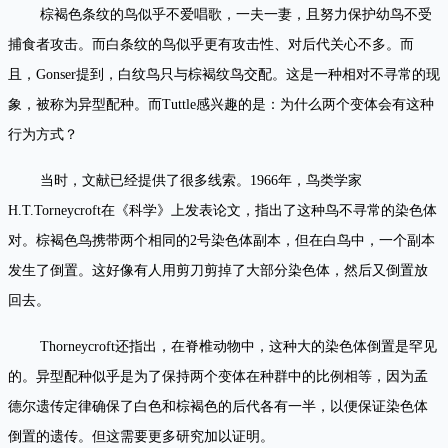
棕褐色条纹的鸟似乎不爱唱歌，一夫一妻，且努力保护幼鸟不受
捕食者攻击。而白条纹的鸟似乎更有攻击性、对后代关心不多。而
且，Gonser提到，白纹鸟只与棕褐纹鸟交配。这是一种相对不寻常的现
象，被称为异型配种。而Tuttle感兴趣的是：为什么两个变体会有这种
行为方式？
当时，文献已经提供了很多线索。1966年，鸟类学家
H.T.Torneycroft在《科学》上发表论文，指出了这种鸟不寻常的染色体
对。棕褐色鸟携带两个相同的2号染色体副本，但在白鸟中，一个副本
发生了倒置。这好像有人用剪刀剪掉了大部分染色体，然后又倒置放
回去。
Thorneycroft还指出，在脊椎动物中，这种大的染色体倒置是罕见
的。异型配种似乎是为了保持两个变体在种群中的比例相等，因为孟
德尔遗传定律确保了白色和棕褐色的后代各有一半，以便保证染色体
倒置的遗传。但这需要更多研究加以证明。