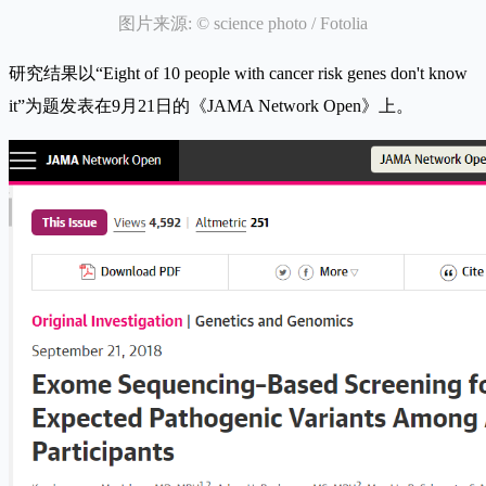
图片来源: © science photo / Fotolia
研究结果以“Eight of 10 people with cancer risk genes don't know
it”为题发表在9月21日的《JAMA Network Open》上。