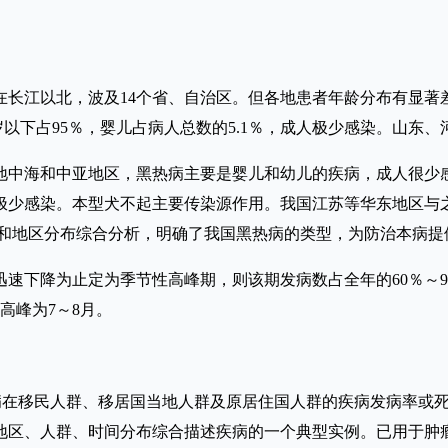
以北，波及14个省、自治区。但各地患者年龄分布有显著差别。如江
0岁以下占95％，婴儿占病人总数的5.1％，成人极少感染。山
中海和中亚地区，黑热病主要是婴儿和幼儿的疾病，成人很少感
极少感染。本型犬不起主要传染源作用。我国江苏等华东地区与
龄和地区分布综合分析，明确了我国黑热病的类型，为防治本病提
下降为止定为季节性高峰期，则该期发病数占全年的60％～9
高峰为7～8月。
过观察某种疾病在移民人群、移居国当地人群及原居住国人群的疾病发
地区、人群、时间分布综合描述疾病的一个典型实例。已用于肿