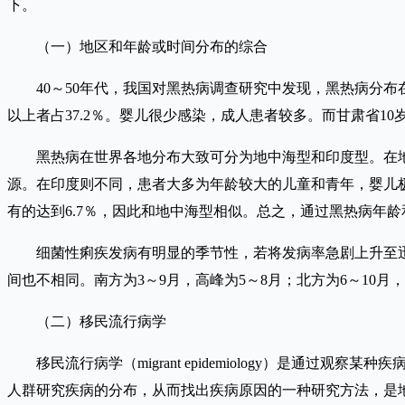
下。
（一）地区和年龄或时间分布的综合
40～50年代，我国对黑热病调查研究中发现，黑热病分布在长江
以上者占37.2％。婴儿很少感染，成人患者较多。而甘肃省1
黑热病在世界各地分布大致可分为地中海型和印度型。在地
源。在印度则不同，患者大多为年龄较大的儿童和青年，婴儿
有的达到6.7％，因此和地中海型相似。总之，通过黑热病年
细菌性痢疾发病有明显的季节性，若将发病率急剧上升至迅速
间也不相同。南方为3～9月，高峰为5～8月；北方为6～10月，
（二）移民流行病学
移民流行病学（migrant epidemiology）是通
人群研究疾病的分布，从而找出疾病原因的一种研究方法，是