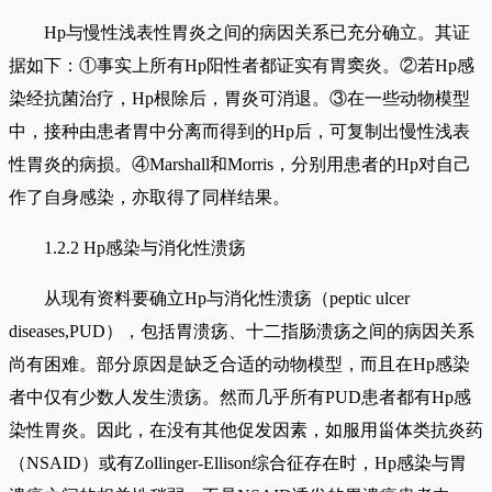
Hp与慢性浅表性胃炎之间的病因关系已充分确立。其证
据如下：①事实上所有Hp阳性者都证实有胃窦炎。②若Hp感
染经抗菌治疗，Hp根除后，胃炎可消退。③在一些动物模型
中，接种由患者胃中分离而得到的Hp后，可复制出慢性浅表
性胃炎的病损。④Marshall和Morris，分别用患者的Hp对自己
作了自身感染，亦取得了同样结果。
1.2.2 Hp感染与消化性溃疡
从现有资料要确立Hp与消化性溃疡（peptic ulcer
diseases,PUD），包括胃溃疡、十二指肠溃疡之间的病因关系
尚有困难。部分原因是缺乏合适的动物模型，而且在Hp感染
者中仅有少数人发生溃疡。然而几乎所有PUD患者都有Hp感
染性胃炎。因此，在没有其他促发因素，如服用甾体类抗炎药
（NSAID）或有Zollinger-Ellison综合征存在时，Hp感染与胃