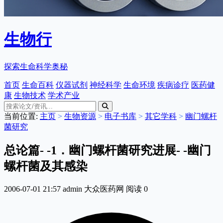
生物行
探索生命科学奥秘
首页
生命百科
仪器试剂
神经科学
生命环境
疾病诊疗
医药健
康
生物技术
学术产业
当前位置:
主页
>
生物资源
>
电子书库
>
其它学科
>
幽门螺杆
菌研究
总论篇- -1．幽门螺杆菌研究进展- -幽门
螺杆菌及其感染
2006-07-01 21:57
admin
大众医药网
阅读
0