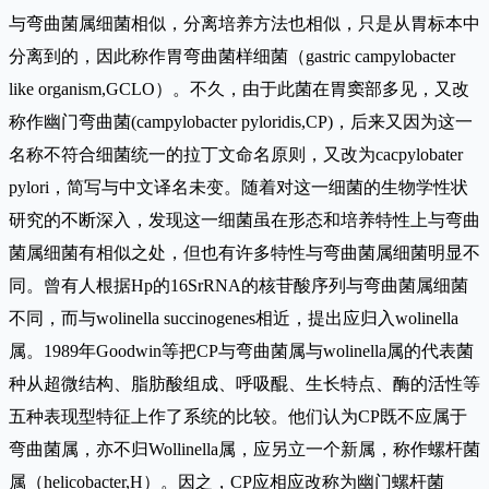
与弯曲菌属细菌相似，分离培养方法也相似，只是从胃标本中
分离到的，因此称作胃弯曲菌样细菌（gastric campylobacter
like organism,GCLO）。不久，由于此菌在胃窦部多见，又改
称作幽门弯曲菌(campylobacter pyloridis,CP)，后来又因为这一
名称不符合细菌统一的拉丁文命名原则，又改为cacpylobater
pylori，简写与中文译名未变。随着对这一细菌的生物学性状
研究的不断深入，发现这一细菌虽在形态和培养特性上与弯曲
菌属细菌有相似之处，但也有许多特性与弯曲菌属细菌明显不
同。曾有人根据Hp的16SrRNA的核苷酸序列与弯曲菌属细菌
不同，而与wolinella succinogenes相近，提出应归入wolinella
属。1989年Goodwin等把CP与弯曲菌属与wolinella属的代表菌
种从超微结构、脂肪酸组成、呼吸醌、生长特点、酶的活性等
五种表现型特征上作了系统的比较。他们认为CP既不应属于
弯曲菌属，亦不归Wollinella属，应另立一个新属，称作螺杆菌
属（helicobacter,H）。因之，CP应相应改称为幽门螺杆菌