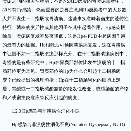
溃疡之间的相关性稍弱，不是NSAID诱发的胃溃疡患者中，
80％有Hp感染。然而重要的是要注意到Hp感染者中的大多数
人并不发生十二指肠或胃溃疡。这些事实意味着宿主的遗传性
特征，菌株的变异性或其他因子在其中起着作用。Hp感染根
除后，溃疡病复发率显著降低，这是Hp在PUD中起病因作用
的最有力的证据。Hp根除后可预防溃疡病复发，这在胃溃疡
中证据不如十二指肠溃疡那样充分。在十二指肠溃疡病例中，
奇怪的是有些研究中，Hp在胃窦部部位比发生溃疡的十二指
肠部位更为常见。胃窦部位的Hp为什么会引起十二指肠病
变？已经提出的机理包括：Hp在十二指肠胃化的细胞上定
居，胃酸或十二指肠碳酸氢盐的继发性改变，或感染菌的产物
和／或宿主炎症应答反应引起的病变。
1.2.3 Hp感染与非溃疡性消化不良
Hp感染与非溃疡性消化不良(Nonulcer Dyspepsia，NUD)