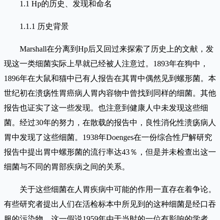
1.1 Hp的历史、发现和命名
1.1.1 历史背景
Marshall在分离到Hp后又回过来探索了历史上的文献，发
现这一类细菌实际上早就已经被人注意过。1893年在狗中，
1896年在大鼠和猫中已有人报告在其胃中偶然见到螺形菌。本
世纪初在溃疡性胃癌病人胃内容物中曾找到同样的细菌。其他
报告也证实了这一些发现。也注意到健康人中未发现这些细
菌。经过30年的努力，在散载的报告中，良性消化性溃疡病人
胃中发现了这些细菌。1938年Doenges在一份综合性尸解研究
报告中提出胃中螺形菌的流行率达43％，但是并未检查出这一
细菌与不同的胃部疾病之间的关系。
关于这些细菌在人胃疾病中可能的作用一直存在着争论。
有些研究者提出人们在活检标本中所见到的这种细菌是经口吞
服的污染物。这一假说1959年由于当时的一位有影响的学者