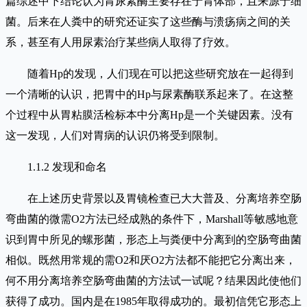
篇综述中下结论认为胃尿素酶主要存在于胃体部，且来源于细
菌。后来在人粪中的研究还证实了这些酶与溃疡病之间的关
系，甚至有人用尿素治疗某些病人取得了疗效。
随着Hp的发现，人们现在可以把这些研究放在一起得到
一个清晰的认识，把胃中的Hp与尿素酶联系起来了。在这整
个过程中从胃粘膜活检标本中分离Hp是一个关键因素。没有
这一发现，人们对胃病的认识仍将受到限制。
1.1.2 发现和命名
在上述历史背景以及胃镜检查已大大普及、分离培养空肠
弯曲菌的微需O2方法已经成熟的条件下，Marshall等敏感地意
识到胃中所见的螺形菌，形态上与粪便中分离到的空肠弯曲菌
相似。既然用常规的需O2和厌O2方法都不能把它分离出来，
何不用分离培养空肠弯曲菌的方法试一试呢？结果因此使他们
获得了成功。国内是在1985年取得成功的。最初信凭它形态上