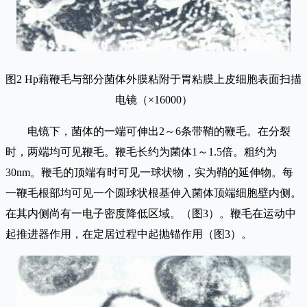
图2 Hp藉鞭毛与部分菌体外膜粘附于胃粘膜上皮细胞表面扫描
电镜（×16000）
电镜下，菌体的一端可伸出2～6条带鞘的鞭毛。在分裂
时，两端均可见鞭毛。鞭毛长约为菌体1～1.5倍。粗约为
30nm。鞭毛的顶端有时可见一球状物，实为鞘的延伸物。每
一鞭毛根部均可见一个圆球状根基伸入菌体顶端细胞壁内侧。
在其内侧尚有一电子密度降低区域。（图3）。鞭毛在运动中
起推进器作用，在定居过程中起抛锚作用（图3）。