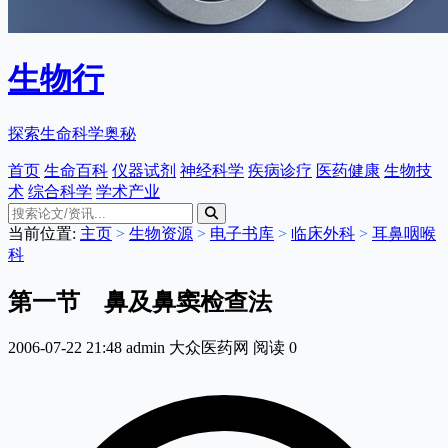
生物行
探索生命科学奥秘
首页
生命百科
仪器试剂
神经科学
疾病诊疗
医药健康
生物技
术
综合科学
学术产业
当前位置:
主页
>
生物资源
>
电子书库
>
临床外科
>
耳鼻咽喉
科
第一节 鼻及鼻窦检查法
2006-07-22 21:48
admin
大众医药网
阅读
0