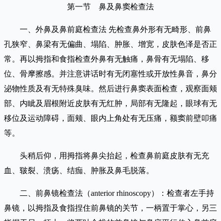
第一节 鼻及鼻窦检查法
一、外鼻及鼻前庭检查法 先检查鼻外形有无畸形、前鼻
孔狭窄、鼻梁有无偏曲、塌陷、肿胀、增宽，皮肤色泽是否正
常。再以拇指和食指检查外鼻有无触痛，鼻骨有无塌陷、移
位、骨摩擦感。并注意讲话时有无闭塞性或开放性鼻音，鼻分
泌物性质及有无特殊臭味。然后进行鼻窦表面检查，观察面颊
部、内眦及眉根附近皮肤有无红肿，局部有无隆起，眼球有无
移位及运动障碍，面颊、眼内上角处有无压痛，额窦前壁叩痛
等。
头稍后仰，用拇指将鼻尖抬起，检查鼻前庭皮肤有无充
血、皲裂、溃疡、结痂、肿胀及鼻毛脱落。
二、前鼻镜检查法（anterior rhinoscopy）：检查者左手持
鼻镜，以拇指及食指捏住前鼻镜的关节，一柄置于掌心，另三