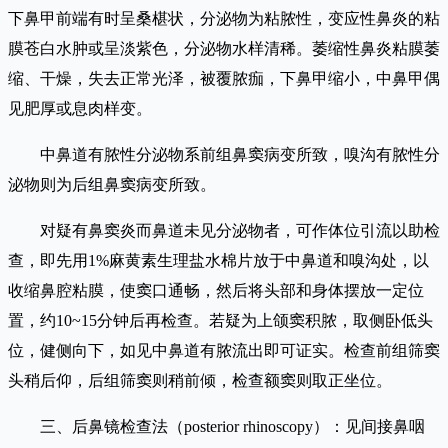
下鼻甲前端有时呈桑椹状，分泌物为粘脓性，变应性鼻炎的粘
膜苍白水肿或呈淡紫色，分泌物水样清稀。萎缩性鼻炎粘膜萎
缩、干燥，失去正常光泽，被覆脓痂，下鼻甲缩小，中鼻甲偶
见肥厚或息肉样变。
中鼻道有脓性分泌物系前组鼻窦病变所致，嗅沟有脓性分
泌物则为后组鼻窦病变所致。
对疑有鼻窦炎而鼻道未见分泌物者，可作体位引流以助检
查，即先用1%麻黄素生理盐水棉片放于中鼻道和嗅沟处，以
收缩鼻腔粘膜，使窦口通畅，然后将头部和身体摆放一定位
置，约10~15分钟后再检查。若疑为上颌窦积脓，取侧卧低头
位，健侧向下，如见中鼻道有脓流出即可证实。检查前组筛窦
头稍后仰，后组筛窦则稍前倾，检查额窦则取正坐位。
三、后鼻镜检查法（posterior rhinoscopy）：见间接鼻咽