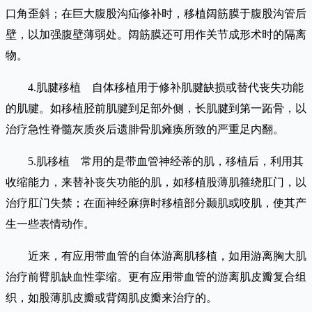
口角歪斜；在巨大腹股沟疝修补时，移植阔筋膜于腹股沟管后
壁，以加强腹壁薄弱处。阔筋膜还可用作关节成形术时的隔离
物。
4.肌腱移植 自体移植用于修补肌腱缺损或替代丧失功能
的肌腱。如移植胫前肌腱到足部外侧，长肌腱到第一跖骨，以
治疗急性脊髓灰质炎后遗腓骨肌瘫痪所致的严重足内翻。
5.肌移植 常用的是带血管神经蒂的肌，移植后，利用其
收缩能力，来替补丧失功能的肌，如移植股薄肌箍绕肛门，以
治疗肛门失禁；在面神经麻痹时移植部分颞肌或咬肌，使其产
生一些表情动作。
近来，有应用带血管的自体游离肌移植，如用游离胸大肌
治疗前臂肌缺血性挛缩。更有应用带血管的游离肌皮瓣复合组
织，如股薄肌皮瓣或背阔肌皮瓣来治疗的。