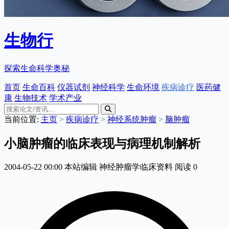
生物行
探索生命科学奥秘
首页
生命百科
仪器试剂
神经科学
生命环境
疾病诊疗
医药健
康
生物技术
学术产业
当前位置:
主页
>
疾病诊疗
>
神经系统肿瘤
>
脑肿瘤
小脑肿瘤的临床表现与病理机制解析
2004-05-22 00:00
本站编辑
神经肿瘤学临床资料
阅读
0