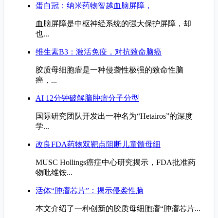
蛋白冠：纳米药物智越血脑屏障，
血脑屏障是中枢神经系统的强大保护屏障，却
也...
维生素B3：激活免疫，对抗致命脑癌
胶质母细胞瘤是一种侵袭性极强的致命性脑
癌，...
AI 12分钟破解脑肿瘤分子分型
国际研究团队开发出一种名为“Hetairos”的深度
学...
改良FDA药物双靶点阻断儿童髓母细
MUSC Hollings癌症中心研究揭示，FDA批准药
物吡维铵...
活体“肿瘤芯片”：揭示侵袭性脑
本文介绍了一种创新的胶质母细胞瘤“肿瘤芯片...