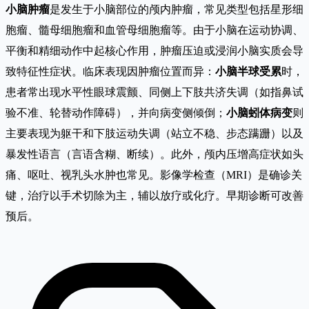
小脑肿瘤
是发生于小脑部位的颅内肿瘤，常见类型包括星形细
胞瘤、髓母细胞瘤和血管母细胞瘤等。由于小脑在运动协调、
平衡和精细动作中起核心作用，肿瘤压迫或浸润小脑实质会导
致特征性症状。临床表现因肿瘤位置而异：
小脑半球受累
时，
患者常出现水平性眼球震颤、同侧上下肢共济失调（如指鼻试
验不准、轮替动作障碍），并向病变侧倾倒；
小脑蚓体病变
则
主要表现为躯干和下肢运动失调（站立不稳、步态蹒跚）以及
暴发性语言（言语含糊、断续）。此外，颅内压增高症状如头
痛、呕吐、视乳头水肿也常见。影像学检查（MRI）是确诊关
键，治疗以手术切除为主，辅以放疗或化疗。早期诊断可改善
预后。