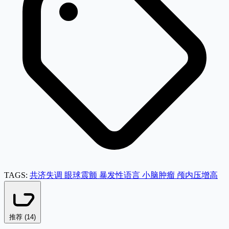
TAGS:
共济失调
眼球震颤
暴发性语言
小脑肿瘤
颅内压增高
推荐 (
14
)