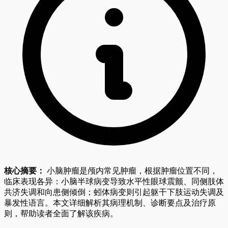
核心摘要：
小脑肿瘤是颅内常见肿瘤，根据肿瘤位置不同，
临床表现各异：小脑半球病变导致水平性眼球震颤、同侧肢体
共济失调和向患侧倾倒；蚓体病变则引起躯干下肢运动失调及
暴发性语言。本文详细解析其病理机制、诊断要点及治疗原
则，帮助读者全面了解该疾病。