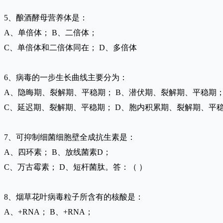
5、酿酒酵母营养体是：
A、单倍体； B、二倍体；
C、单倍体和二倍体同在； D、多倍体
6、病毒的一步生长曲线主要分为：
A、隐晦期、裂解期、平稳期； B、潜伏期、裂解期、平稳期
C、延迟期、裂解期、平稳期； D、胞内积累期、裂解期、平
7、可抑制细菌细胞壁全成抗生素是：
A、四环素； B、放线菌素D；
C、万古霉素； D、短杆菌肽。答：（ ）
8、烟草花叶病毒粒子所含有的核酸是：
A、+RNA； B、+RNA；