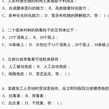
1、人类对微生物的利用主要着眼于利用其：
A、合成菌体蛋白的能力； B、高效能量转化能力；
C、多种生化转化能力； D、复杂有机物的降解能力。答：（ 
2、二十面体对称的病毒粒子的五邻体位于：
A、12个顶角上； B、20个面上；
C、30条棱上； D、分别位于12个顶角上，20个面上，30条棱
3、注射白侯类毒素可使机体获得：
A、人工被动免疫； B、人工自动免疫；
C、细胞免疫； D、变态反应。答：（ ）
4、某建筑工人劳动时受深度创伤，应立即到医院注射哪类物
A、抗毒素； B、类毒素；
C、抗生素； D、干扰素。答：（ ）