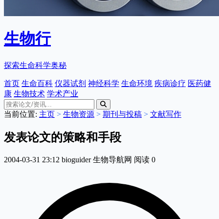
生物行
探索生命科学奥秘
首页
生命百科
仪器试剂
神经科学
生命环境
疾病诊疗
医药健
康
生物技术
学术产业
当前位置:
主页
>
生物资源
>
期刊与投稿
>
文献写作
发表论文的策略和手段
2004-03-31 23:12
bioguider
生物导航网
阅读
0