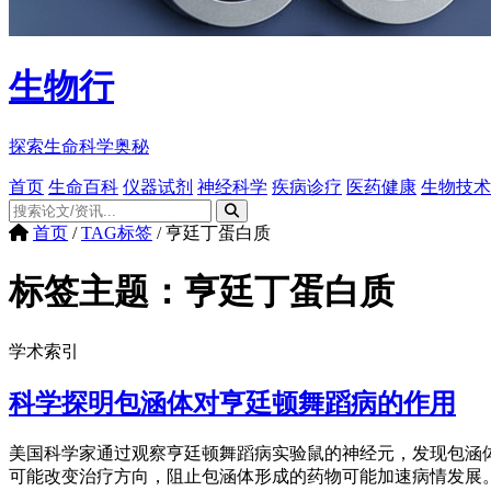
生物行
探索生命科学奥秘
首页
生命百科
仪器试剂
神经科学
疾病诊疗
医药健康
生物技术
首页
/
TAG标签
/
亨廷丁蛋白质
标签主题：
亨廷丁蛋白质
学术索引
科学探明包涵体对亨廷顿舞蹈病的作用
美国科学家通过观察亨廷顿舞蹈病实验鼠的神经元，发现包涵
可能改变治疗方向，阻止包涵体形成的药物可能加速病情发展。.