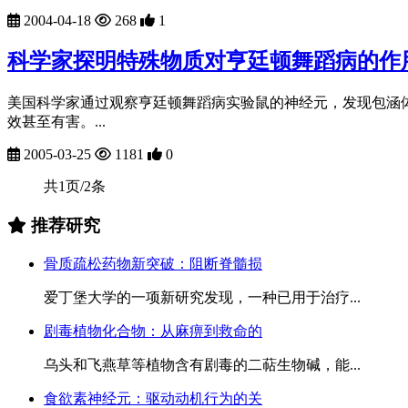
2004-04-18
268
1
科学家探明特殊物质对亨廷顿舞蹈病的作
美国科学家通过观察亨廷顿舞蹈病实验鼠的神经元，发现包涵
效甚至有害。...
2005-03-25
1181
0
共1页/2条
推荐研究
骨质疏松药物新突破：阻断脊髓损
爱丁堡大学的一项新研究发现，一种已用于治疗...
剧毒植物化合物：从麻痹到救命的
乌头和飞燕草等植物含有剧毒的二萜生物碱，能...
食欲素神经元：驱动动机行为的关