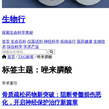
生物行
探索生命科学奥秘
首页
生命百科
仪器试剂
神经科学
疾病诊疗
医药健康
生物技
术
综合科学
学术产业
首页
/
TAG标签
/
唑来膦酸
标签主题：
唑来膦酸
学术索引
骨质疏松药物新突破：阻断脊髓损伤恶
化，开启神经保护治疗新篇章