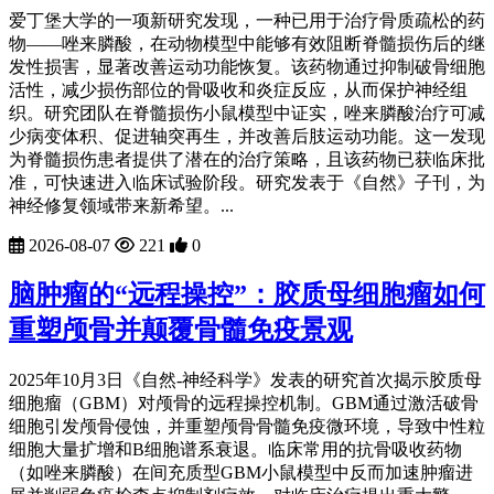
爱丁堡大学的一项新研究发现，一种已用于治疗骨质疏松的药
物——唑来膦酸，在动物模型中能够有效阻断脊髓损伤后的继
发性损害，显著改善运动功能恢复。该药物通过抑制破骨细胞
活性，减少损伤部位的骨吸收和炎症反应，从而保护神经组
织。研究团队在脊髓损伤小鼠模型中证实，唑来膦酸治疗可减
少病变体积、促进轴突再生，并改善后肢运动功能。这一发现
为脊髓损伤患者提供了潜在的治疗策略，且该药物已获临床批
准，可快速进入临床试验阶段。研究发表于《自然》子刊，为
神经修复领域带来新希望。...
2026-08-07
221
0
脑肿瘤的“远程操控”：胶质母细胞瘤如何
重塑颅骨并颠覆骨髓免疫景观
2025年10月3日《自然-神经科学》发表的研究首次揭示胶质母
细胞瘤（GBM）对颅骨的远程操控机制。GBM通过激活破骨
细胞引发颅骨侵蚀，并重塑颅骨骨髓免疫微环境，导致中性粒
细胞大量扩增和B细胞谱系衰退。临床常用的抗骨吸收药物
（如唑来膦酸）在间充质型GBM小鼠模型中反而加速肿瘤进