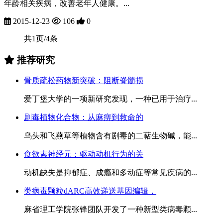
年龄相关疾病，改善老年人健康。...
2015-12-23
106
0
共1页/4条
推荐研究
骨质疏松药物新突破：阻断脊髓损
爱丁堡大学的一项新研究发现，一种已用于治疗...
剧毒植物化合物：从麻痹到救命的
乌头和飞燕草等植物含有剧毒的二萜生物碱，能...
食欲素神经元：驱动动机行为的关
动机缺失是抑郁症、成瘾和多动症等常见疾病的...
类病毒颗粒dARC高效递送基因编辑，
麻省理工学院张锋团队开发了一种新型类病毒颗...