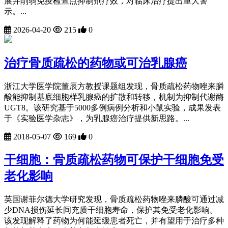
展并削弱免疫检查点抑制剂疗效，对临床治疗提出重大警
示。...
2026-04-20
215
0
治疗骨质疏松的药物或可治乳腺癌
浙江大学医学院董辰方教授课题组发现，骨质疏松药物唑来膦
酸能抑制基底细胞样乳腺癌的扩散和转移，机制为抑制代谢酶
UGT8。该研究基于5000多例病例分析和小鼠实验，成果发表
于《实验医学杂志》，为乳腺癌治疗提供新思路。...
2018-05-07
169
0
干细胞：骨质疏松药物可保护干细胞免受
老化影响
英国谢菲尔德大学研究发现，骨质疏松药物唑来膦酸可通过减
少DNA损伤延长间充质干细胞寿命，保护其免受老化影响。
该发现解释了药物为何能延缓患者死亡，并有望用于治疗多种