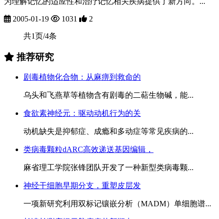
为理解记忆的适应性和治疗记忆相关疾病提供了新方向。...
2005-01-19
1031
2
共1页/4条
推荐研究
剧毒植物化合物：从麻痹到救命的
乌头和飞燕草等植物含有剧毒的二萜生物碱，能...
食欲素神经元：驱动动机行为的关
动机缺失是抑郁症、成瘾和多动症等常见疾病的...
类病毒颗粒dARC高效递送基因编辑，
麻省理工学院张锋团队开发了一种新型类病毒颗...
神经干细胞早期分支，重塑皮层发
一项新研究利用双标记镶嵌分析（MADM）单细胞谱...