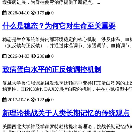
缓疾病进展，为脊柱侧弯治疗提供了新靶点。...
2026-04-10
179
0
什么是稳态？为何它对生命至关重要
稳态是生命系统维持内部环境稳定的核心机制，涉及体温、血
（负反馈与正反馈），并通过体温调节、渗透调节、血糖调节、
2026-04-03
236
0
致病蛋白水平的正反馈调控机制
复旦大学鲁伯埙课题组发现亨廷顿病中变异HTT蛋白积累的正反馈
稳定性、HIPK3通过DAXX调控自噬的机制，并在小鼠模型中证
2017-10-16
122
0
新理论挑战关于人类长期记忆的传统观点
美国西北大学神经学家罗特勃格提出新理论，挑战长期记忆依