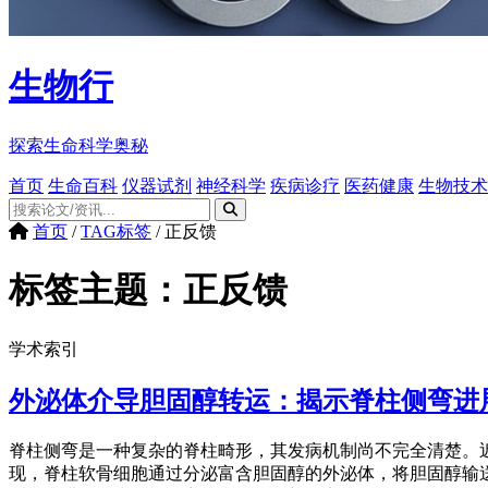
生物行
探索生命科学奥秘
首页
生命百科
仪器试剂
神经科学
疾病诊疗
医药健康
生物技术
首页
/
TAG标签
/
正反馈
标签主题：
正反馈
学术索引
外泌体介导胆固醇转运：揭示脊柱侧弯进
脊柱侧弯是一种复杂的脊柱畸形，其发病机制尚不完全清楚。近日，一
现，脊柱软骨细胞通过分泌富含胆固醇的外泌体，将胆固醇输送