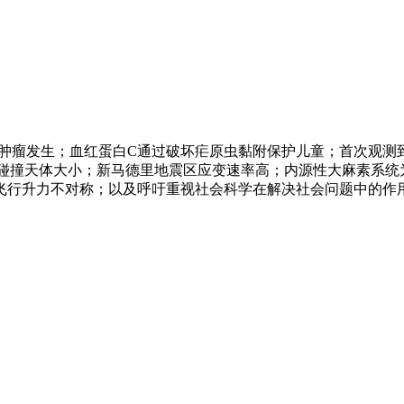
瘤发生；血红蛋白C通过破坏疟原虫黏附保护儿童；首次观测到锂-6
石推断碰撞天体大小；新马德里地震区应变速率高；内源性大麻素
行升力不对称；以及呼吁重视社会科学在解决社会问题中的作用。