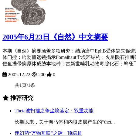
2005年6月23日《自然》中文摘要
本期《自然》摘要涵盖多项研究：结肠癌中EphB受体缺失促进肿
体门控；哈勃望远镜揭示Fomalhaut尘埃环结构；火星陨
侵鱼携带病原体威胁本地种；古新世哺乳动物毒腺化石；蜂雀飞
2005-12-22
200
0
共1页/1条
推荐研究
Theta波扫描之争尘埃落定：双重功能
长期以来，关于海马体和内嗅皮层产生的“thet...
迷幻药“万物互联”之谜：顶端超