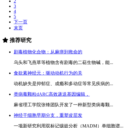
2
3
4
5
下一页
末页
推荐研究
剧毒植物化合物：从麻痹到救命的
乌头和飞燕草等植物含有剧毒的二萜生物碱，能...
食欲素神经元：驱动动机行为的关
动机缺失是抑郁症、成瘾和多动症等常见疾病的...
类病毒颗粒dARC高效递送基因编辑，
麻省理工学院张锋团队开发了一种新型类病毒颗...
神经干细胞早期分支，重塑皮层发
一项新研究利用双标记镶嵌分析（MADM）单细胞谱...