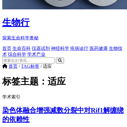
生物行
探索生命科学奥秘
首页
生命百科
仪器试剂
神经科学
疾病诊疗
医药健康
生物技
术
综合科学
学术产业
首页
/
TAG标签
/
适应
标签主题：
适应
学术索引
染色体融合增强减数分裂中对Rif1解缠绕
的依赖性