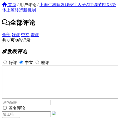
首页
/
用户评论
/
上海生科院发现炎症因子ATP调节P2X3受
体上膜转运新机制
全部评论
全部
好评
中立
差评
共 0 页/0条记录
发表评论
好评
中立
差评
匿名评论