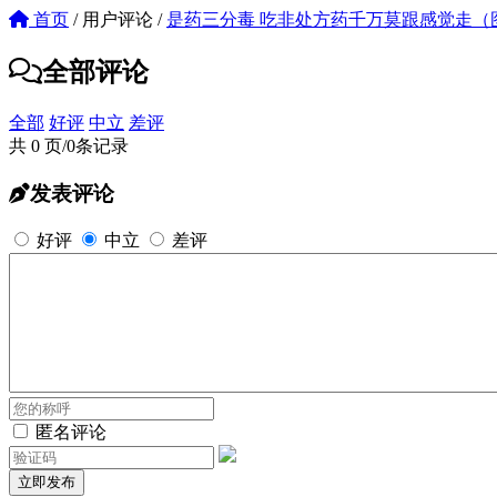
首页
/
用户评论
/
是药三分毒 吃非处方药千万莫跟感觉走（
全部评论
全部
好评
中立
差评
共 0 页/0条记录
发表评论
好评
中立
差评
匿名评论
立即发布