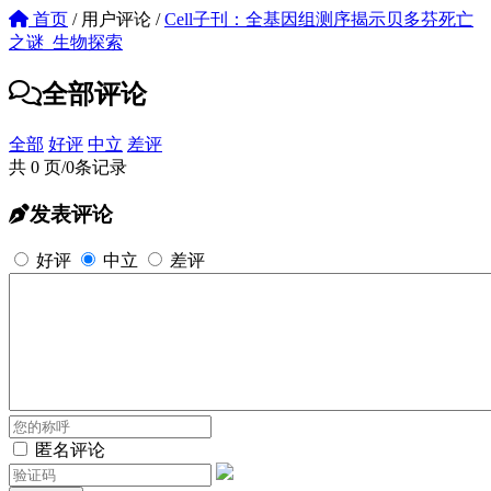
首页
/
用户评论
/
Cell子刊：全基因组测序揭示贝多芬死亡
之谜_生物探索
全部评论
全部
好评
中立
差评
共 0 页/0条记录
发表评论
好评
中立
差评
匿名评论