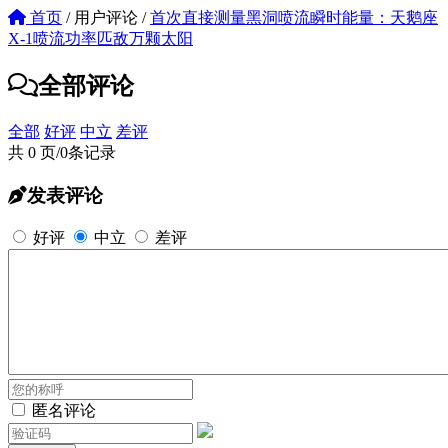
首页
/
用户评论
/
首次直接测量黑洞喷流瞬时能量：天鹅座
X-1喷流功率匹敌万颗太阳
全部评论
全部
好评
中立
差评
共 0 页/0条记录
发表评论
好评
中立
差评
匿名评论