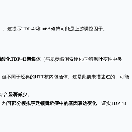
）。这提示TDP-43和m6A修饰可能是上游调控因子。
磷酸化TDP-43聚集体
（与肌萎缩侧索硬化症/额颞叶变性中类
，但不同于经典的HTT核内包涵体。这是此前未描述过的、可能
结合
显著减少
。
，均可
部分模拟亨廷顿舞蹈症中的基因表达变化
，证实TDP-43