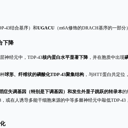
DP-43结合基序）和
UGACU
（m6A修饰的DRACH基序的一部分
结合下降
神经元中，TDP-43
核内蛋白水平显著下降
，并在胞质中出现
种
球形、纤维状的磷酸化TDP-43聚集结构
，与HTT蛋白共定位
蹈症失调基因（特别是下调基因）和发生外显子跳跃的转录本
的
3，或在人诱导多能干细胞来源的中等多棘神经元中敲低TDP-43
基化