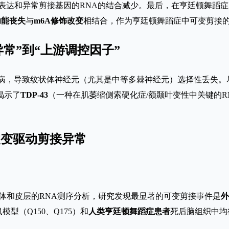
异表达和异常剪接基因的RNA的结合减少。最后，在亨廷顿舞蹈症R6
3功能丧失
与
m6A修饰改变
相结合，作为亨廷顿舞蹈症中可变剪接
常”到“上游调控因子”
疾病，导致纹状体神经元（尤其是中等多棘神经元）选择性丢失。
揭示了
TDP-43
（一种在肌萎缩侧索硬化症/额颞叶变性中关键的R
饰改变驱动剪接异常
纹状体和皮层的RNA测序分析，研究发现最显著的可变剪接事件是
外
型（Q150、Q175）和
人类亨廷顿舞蹈症患者
死后脑组织中均