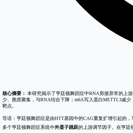
核心摘要：
本研究揭示了亨廷顿舞蹈症中RNA剪接异常的上游机
少、胞质聚集，与RNA结合下降；m6A写入蛋白METTL3
靶点。
导语：亨廷顿舞蹈症是由HTT基因中的CAG重复扩增引起的
多个亨廷顿舞蹈症系统中
外显子跳跃
的上游调节因子。在亨廷顿舞