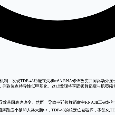
制，发现TDP-43功能丧失和m6A RNA修饰改变共同驱动外显
减少，导致位点特异性低甲基化。这些发现将亨廷顿舞蹈症与肌萎
，导致基因表达改变。然而，导致亨廷顿舞蹈症中RNA加工破坏
蹈症小鼠和人类大脑中，TDP-43的核定位被破坏，磷酸化TDP-