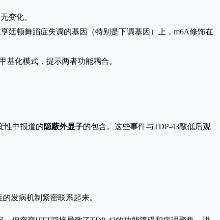
白无变化。
亨廷顿舞蹈症失调的基因（特别是下调基因）上，m6A修饰在
A低甲基化模式，提示两者功能耦合。
变性中报道的
隐蔽外显子
的包含。这些事件与TDP-43敲低后观
蹈症的发病机制紧密联系起来。