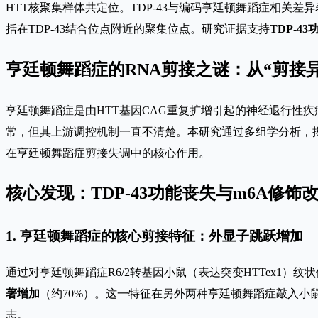
HTT核聚集样体共定位。TDP-43与编码亨廷顿舞蹈症相关差
括在TDP-43结合位点附近的聚集位点。研究证据支持
TDP-4
亨廷顿舞蹈症的RNA剪接之谜：从“剪接异
亨廷顿舞蹈症是由HTT基因CAG重复扩增引起的神经退行性
常，但其上游调控机制一直不清楚。本研究通过多组学分析，
在亨廷顿舞蹈症剪接失调中的核心作用。
核心发现：TDP-43功能丧失与m6A修
1. 亨廷顿舞蹈症的核心剪接特征：外显子跳跃增加
通过对亨廷顿舞蹈症R6/2转基因小鼠（表达突变HTTex1）
著增加
（约70%）。这一特征在另外两种亨廷顿舞蹈症敲入小鼠模
志。