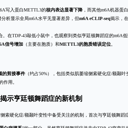
A写入蛋白METTL3的
核内表达显著下降
，而其他m6A机器蛋
谱分析显示全局m6A水平无显著差异，但
m6A eCLIP-seq
揭示，在
3结合。在TDP-43敲低小鼠中，也观察到类似亨廷顿舞蹈症的m6
6A信号增加
（主要在胞质）和
METTL3的胞质错误定位
。
颖的剪接事件
（约占50%），包括类似肌萎缩侧索硬化症/额颞叶
中的作用。
围，揭示亨廷顿舞蹈症的新机制
在肌萎缩侧索硬化症/额颞叶变性中备受关注的机制，首次与亨廷顿舞