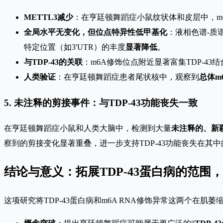
METTL3减少
：在亨廷顿舞蹈症小鼠纹状体和皮层中，m6
全局水平无变化，但位点特异性低甲基化
：液相色谱-质
特定位置（如3'UTR）的丰度
显著降低
。
与TDP-43的关联
：m6A修饰位点附近显著富集TDP-4
人类验证
：在亨廷顿舞蹈症患者尾状核中，观察到
总体m
5. 未注释的剪接事件：与TDP-43功能丧失一致
在亨廷顿舞蹈症小鼠和人类大脑中，检测到大量
未注释的、新
察到的剪接变化显著重叠，进一步支持TDP-43功能丧失在其
结论与意义：拓展TDP-43蛋白病的范
这项研究将TDP-43蛋白病和m6A RNA修饰异常这两个