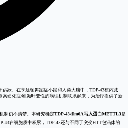
子跳跃。在亨廷顿舞蹈症小鼠和人类大脑中，TDP-43核内减
缩侧索硬化症/额颞叶变性的病理机制联系起来，为治疗提供了新
的机制仍不清楚。本研究确定
TDP-43
和
m6A写入蛋白METTL3
是
43在细胞质中积累，TDP-43还与不同于突变HTT包涵体的