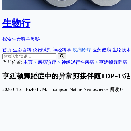
生物行
探索生命科学奥秘
首页
生命百科
仪器试剂
神经科学
疾病诊疗
医药健康
生物技术
当前位置:
主页
>
疾病诊疗
>
神经退行性疾病
>
亨廷顿舞蹈病
亨廷顿舞蹈症中的异常剪接伴随TDP-43活
2026-04-21 16:40
L. M. Thompson
Nature Neuroscience
阅读
0