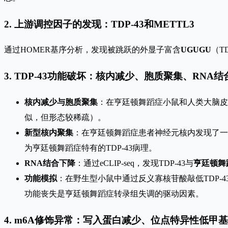
2. 上游调控因子的发现：TDP-43和METTL3
通过HOMER基序分析，发现被跳跃的外显子富含
UGUGU
（T
3. TDP-43功能破坏：核内减少、胞质聚集、RNA
核内减少与胞质聚集
：在亨廷顿舞蹈症小鼠和人类大脑皮层
似，但形态较稀疏）。
新型核内聚集
：在亨廷顿舞蹈症患者神经元核内发现了一
为亨廷顿舞蹈症特有的TDP-43病理。
RNA结合下降
：通过eCLIP-seq，发现TDP-43与
亨廷顿舞
功能模拟
：在野生型小鼠中通过反义寡核苷酸敲低TDP-4
功能丧失是亨廷顿舞蹈症转录组失调的驱动因素。
4. m6A修饰异常：写入蛋白减少、位点特异性低甲