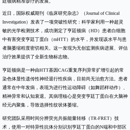
廷顿病精准诊疗的发展。
近日，国际权威期刊《临床研究杂志》（Journal of Clinical
Investigation）发表了一项突破性研究：科学家利用一种超灵
敏的光学检测技术，成功测定了亨廷顿病（HD）患者白细胞
中有害突变亨廷丁蛋白（mHTT）的水平，并发现该水平与患
者脑萎缩程度密切相关。这一发现为无创监测疾病进展、评估
治疗效果提供了全新生物标志物。
亨廷顿病是一种由HTT基因CAG重复序列异常扩增引起的常
染色体显性遗传性神经退行性疾病，目前尚无治愈方法。患者
通常在中年发病，表现为进行性运动障碍（如舞蹈样动作）、
精神异常和认知衰退。其病理核心是突变亨廷丁蛋白在大脑神
经元内聚集，导致选择性纹状体萎缩。
研究团队采用时间分辨荧光共振能量转移（TR-FRET）技
术，使用一对特异性抗体分别识别亨廷丁蛋白的N端和中部区