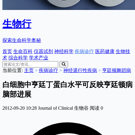
生物行
探索生命科学奥秘
首页
生命百科
仪器试剂
神经科学
疾病诊疗
医药健康
生物技
术
综合科学
学术产业
当前位置:
主页
>
疾病诊疗
>
神经退行性疾病
>
亨廷顿舞蹈病
白细胞中亨廷丁蛋白水平可反映亨廷顿病
脑部进展
2012-09-20 10:28
Journal of Clinical
生物谷
阅读
0