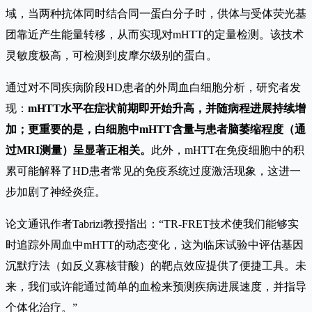
域，当两种抗体同时结合同一蛋白分子时，供体与受体荧光基
团靠近产生能量转移，从而实现对mHTT的定量检测。该技术
灵敏度极高，可检测到皮摩尔级别的蛋白。
通过对不同疾病阶段HD患者的外周血白细胞分析，研究者发
现：
mHTT水平在症状前期即开始升高，并随病程进展持续增
加；更重要的是，白细胞中mHTT含量与患者脑萎缩程度（通
过MRI测量）呈显著正相关。
此外，mHTT在免疫细胞中的积
累可能解释了HD患者常见的免疫系统过度激活现象，这进一
步加剧了神经炎症。
论文通讯作者Tabrizi教授指出：“TR-FRET技术使我们能够实
时追踪外周血中mHTT的动态变化，这为临床试验中评估基因
沉默疗法（如反义寡核苷酸）的靶点效应提供了便捷工具。未
来，我们或许能通过简单的血检来预测疾病进展速度，并指导
个体化治疗。”