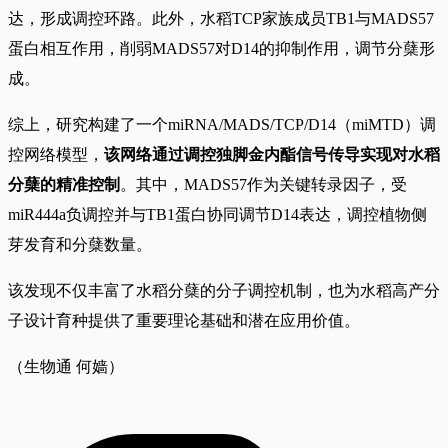
达，形成调控环路。此外，水稻TCP家族成员TB1与MADS57
蛋白相互作用，削弱MADS57对D14的抑制作用，调节分蘖形
成。
综上，研究构建了一个miRNA/MADS/TCP/D14（miMTD）调
控网络模型，
该网络通过调控独脚金内酯信号传导实现对水稻
分蘖的精准控制
。其中，MADS57作为关键转录因子，受
miR444a负调控并与TB1蛋白协同调节D14表达，调控植物侧
芽发育和分蘖数量。
该发现不仅丰富了水稻分蘖的分子调控机制，也为水稻高产分
子设计育种提供了重要理论基础和潜在应用价值。
（生物通 何嫱）