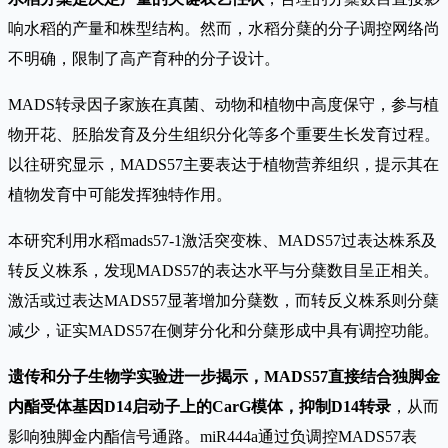
响水稻的产量和株型结构。然而，水稻分蘖的分子调控网络尚
不明确，限制了高产育种的分子设计。
MADS转录因子家族在真菌、动物和植物中高度保守，参与植
物开花、胚胎发育及分生组织分化等多个重要生长发育过程。
以往研究显示，MADS57主要表达于植物营养组织，提示其在
植物发育中可能发挥独特作用。
本研究利用水稻mads57-1激活突变株、MADS57过表达株系及
转反义株系，发现MADS57的表达水平与分蘖数目呈正相关。
激活或过表达MADS57显著增加分蘖数，而转反义株系则分蘖
减少，证实MADS57在侧芽分化和分蘖形成中具有调控功能。
遗传和分子生物学实验进一步揭示，MADS57直接结合独脚金
内酯受体基因D14启动子上的CarG模体，抑制D14转录
，从而
影响独脚金内酯信号通路。miR444a通过负调控MADS57表