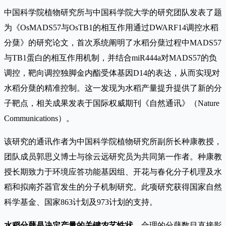
中国科学院植物研究所与中国科学院大学的研究团队发表了题
为《OsMADS57与OsTB1的相互作用通过DWARF14调控水稻
分蘖》的研究论文，首次系统阐明了水稻分蘖过程中MADS57
与TB1蛋白的相互作用机制，并结合miR444a对MADS57的负
调控，靶向调控独脚金内酯受体基因D14的表达，从而实现对
水稻分蘖的精准控制。这一发现为水稻产量提升提供了新的分
子靶点，相关成果发表于国际权威期刊《自然通讯》（Nature
Communications）。
该研究的通讯作者为中国科学院植物研究所副所长种康教授，
团队成员郭思义博士与徐云远研究员为共同第一作者。种康教
授长期致力于环境应答功能基因组、开花与春化分子机理及水
稻和拟南芥器官发生的分子机制研究。此项研究获得国家自然
科学基金、国家863计划及973计划的支持。
水稻分蘖是决定产量的关键农艺性状
，合理的分蘖数目直接影