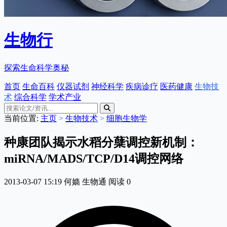
生物行
探索生命科学奥秘
首页
生命百科
仪器试剂
神经科学
疾病诊疗
医药健康
生物技
术
综合科学
学术产业
当前位置:
主页
>
生物技术
>
细胞生物学
种康团队揭示水稻分蘖调控新机制：
miRNA/MADS/TCP/D14调控网络
2013-03-07 15:19
何嫱
生物通
阅读
0