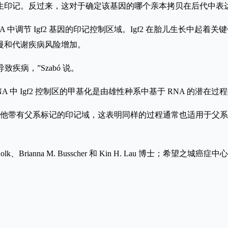
生印记。反过来，这对于确定该基因的哪个亲本拷贝在后代中表
A 中调节 Igf2 基因的印记控制区域。Igf2 在胎儿生长中起着
生长减慢和代谢疾病风险增加。
疾病，”Szabó 说。
中 Igf2 控制区的甲基化是由雄性种系中基于 RNA 的潜在过
细胞中其他带有父系标记的印记域，这表明同样的过程通常也适用于父
olk、Brianna M. Busscher 和 Kin H. Lau 博士；希望之城癌症中心