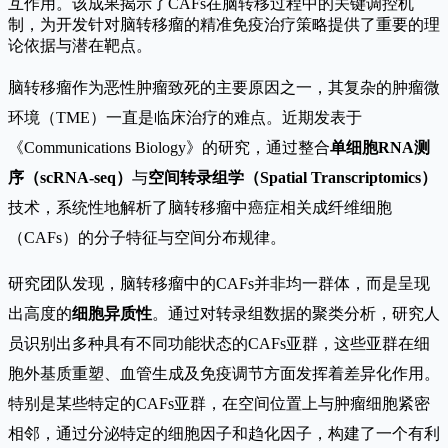
互作用。该成果揭示了CAFs在脑转移过程中的关键调控机
制，为开发针对脑转移瘤的精准免疫治疗策略提供了重要的理
论依据与潜在靶点。
脑转移瘤作为恶性肿瘤致死的主要原因之一，其复杂的肿瘤微
环境（TME）一直是临床治疗的难点。近期发表于
《Communications Biology》的研究，通过整合
单细胞RNA测
序（scRNA-seq）
与
空间转录组学（Spatial Transcriptomics）
技术，系统性地解析了脑转移瘤中癌症相关成纤维细胞
（CAFs）的分子特征与空间分布规律。
研究团队发现，脑转移瘤中的CAFs并非均一群体，而是呈现
出高度的
细胞异质性
。通过对转录组数据的聚类分析，研究人
员识别出多种具有不同功能状态的CAFs亚群，这些亚群在细
胞外基质重塑、血管生成及免疫调节方面发挥着差异化作用。
特别是某些特定的CAFs亚群，在空间位置上与肿瘤细胞紧密
相邻，通过分泌特定的细胞因子和趋化因子，构建了一个有利