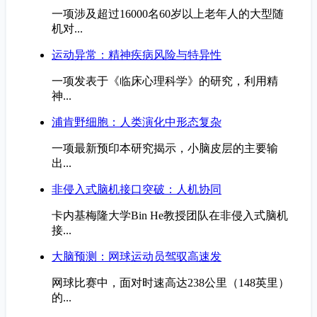
一项涉及超过16000名60岁以上老年人的大型随
机对...
运动异常：精神疾病风险与特异性
一项发表于《临床心理科学》的研究，利用精
神...
浦肯野细胞：人类演化中形态复杂
一项最新预印本研究揭示，小脑皮层的主要输
出...
非侵入式脑机接口突破：人机协同
卡内基梅隆大学Bin He教授团队在非侵入式脑机
接...
大脑预测：网球运动员驾驭高速发
网球比赛中，面对时速高达238公里（148英里）
的...