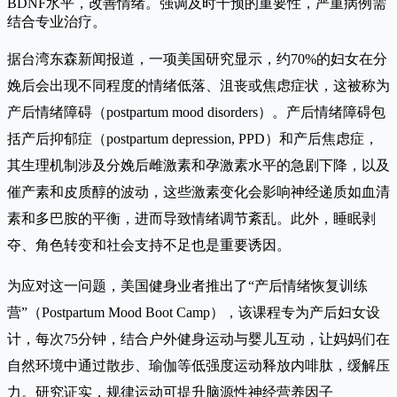
BDNF水平，改善情绪。强调及时干预的重要性，严重病例需
结合专业治疗。
据台湾东森新闻报道，一项美国研究显示，约70%的妇女在分
娩后会出现不同程度的情绪低落、沮丧或焦虑症状，这被称为
产后情绪障碍（postpartum mood disorders）。产后情绪障碍包
括产后抑郁症（postpartum depression, PPD）和产后焦虑症，
其生理机制涉及分娩后雌激素和孕激素水平的急剧下降，以及
催产素和皮质醇的波动，这些激素变化会影响神经递质如血清
素和多巴胺的平衡，进而导致情绪调节紊乱。此外，睡眠剥
夺、角色转变和社会支持不足也是重要诱因。
为应对这一问题，美国健身业者推出了“产后情绪恢复训练
营”（Postpartum Mood Boot Camp），该课程专为产后妇女设
计，每次75分钟，结合户外健身运动与婴儿互动，让妈妈们在
自然环境中通过散步、瑜伽等低强度运动释放内啡肽，缓解压
力。研究证实，规律运动可提升脑源性神经营养因子