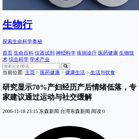
生物行
探索生命科学奥秘
首页
生命百科
仪器试剂
神经科学
疾病诊疗
医药健康
生物技
术
综合科学
学术产业
当前位置:
主页
>
医药健康
>
健康生活
>
生活与饮食
研究显示70%产妇经历产后情绪低落，专
家建议通过运动与社交缓解
2006-11-18 23:15
东森新闻
台湾东森新闻
阅读
0