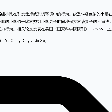
照组小鼠在引发焦虑或恐惧环境中的行为。缺乏5-羟色胺的小鼠
色胺的小鼠似乎比对照组小鼠更长时间地保持对该笼子的不愉快记
压力行为。相关论文发表在美国《国家科学院院刊》（
PNAS
）上
105，Yu-Qiang Ding，Lin Xu）