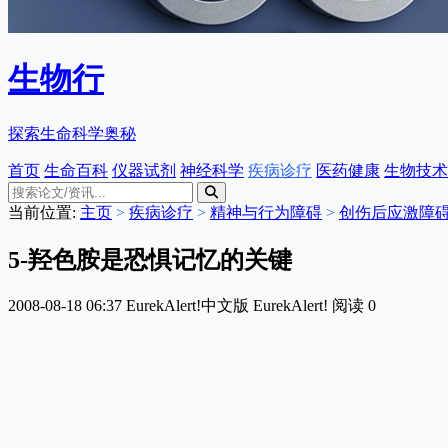
生物行
探索生命科学奥秘
首页
生命百科
仪器试剂
神经科学
疾病诊疗
医药健康
生物技术
当前位置:
主页
>
疾病诊疗
>
精神与行为障碍
>
创伤后应激障
5-羟色胺是恐惧记忆的关键
2008-08-18 06:37
EurekAlert!中文版
EurekAlert!
阅读
0