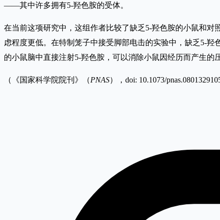
——其中许多拥有5-羟色胺的受体。
在当前这项研究中，这组作者比较了缺乏5-羟色胺的小鼠和对
虑程度更低。在特制笼子中接受脚部电击的实验中，缺乏5-羟
的小鼠脑中直接注射5-羟色胺，可以消除小鼠因经历而产生的
（《国家科学院院刊》（
PNAS
），doi: 10.1073/pnas.0801329