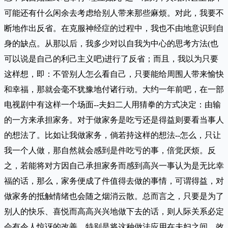
可能还有什么闲余去考虑给别人带来那些麻烦。对此，我要不
断地作出反省。在克服神经症的过程中，我也不由地意识到自
身的缺点。从那以后，我多少对以自我为中心的思考方法(也
可以说是自己的利己主义吧)进行了反省；而且，我以为只要
这样想，即：不管别人怎么看自己，只要能给周围人带来愉快
和幸福，那就会毫不犹豫地付诸行动。大约一年前吧，在一部
电视剧中有这样一个场面--夫妇二人用猜拳的方式决定：由输
的一方来承担家务。对于做家务是吃亏还是得益则要看当事人
的想法了。比如让我做家务，倘若持这样的想法--怎么，只让
我一个人做，那自然就会感到是件吃亏的事，倍觉厌烦。反
之，若能将对方因自己承担家务而感到高兴一事认为是无比幸
福的话，那么，家务便成了件值得去做的事情，可谓得益，对
做家务的抵触情绪也会随之烟消云散。总而言之，只要是为了
别人的快乐、喜悦而高高兴兴地做下去的话，则人际关系必定
会有令人惊讶的改善，特别是将这种做法应用在夫妇之间，效