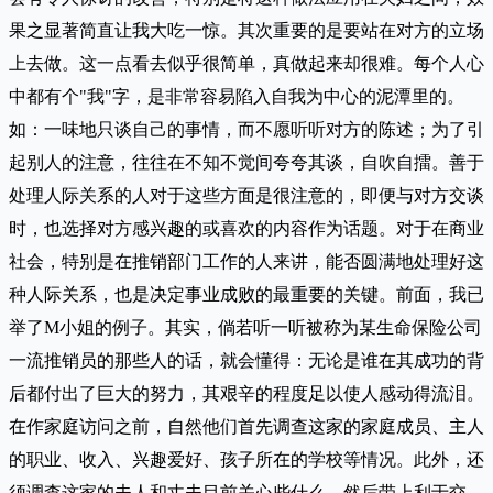
果之显著简直让我大吃一惊。其次重要的是要站在对方的立场
上去做。这一点看去似乎很简单，真做起来却很难。每个人心
中都有个"我"字，是非常容易陷入自我为中心的泥潭里的。
如：一味地只谈自己的事情，而不愿听听对方的陈述；为了引
起别人的注意，往往在不知不觉间夸夸其谈，自吹自擂。善于
处理人际关系的人对于这些方面是很注意的，即便与对方交谈
时，也选择对方感兴趣的或喜欢的内容作为话题。对于在商业
社会，特别是在推销部门工作的人来讲，能否圆满地处理好这
种人际关系，也是决定事业成败的最重要的关键。前面，我已
举了M小姐的例子。其实，倘若听一听被称为某生命保险公司
一流推销员的那些人的话，就会懂得：无论是谁在其成功的背
后都付出了巨大的努力，其艰辛的程度足以使人感动得流泪。
在作家庭访问之前，自然他们首先调查这家的家庭成员、主人
的职业、收入、兴趣爱好、孩子所在的学校等情况。此外，还
须调查这家的夫人和丈夫目前关心些什么，然后带上利于交