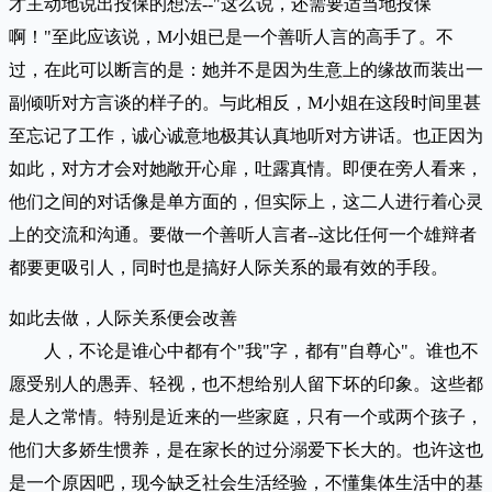
才主动地说出投保的想法--"这么说，还需要适当地投保
啊！"至此应该说，M小姐已是一个善听人言的高手了。不
过，在此可以断言的是：她并不是因为生意上的缘故而装出一
副倾听对方言谈的样子的。与此相反，M小姐在这段时间里甚
至忘记了工作，诚心诚意地极其认真地听对方讲话。也正因为
如此，对方才会对她敞开心扉，吐露真情。即便在旁人看来，
他们之间的对话像是单方面的，但实际上，这二人进行着心灵
上的交流和沟通。要做一个善听人言者--这比任何一个雄辩者
都要更吸引人，同时也是搞好人际关系的最有效的手段。
如此去做，人际关系便会改善
人，不论是谁心中都有个"我"字，都有"自尊心"。谁也不
愿受别人的愚弄、轻视，也不想给别人留下坏的印象。这些都
是人之常情。特别是近来的一些家庭，只有一个或两个孩子，
他们大多娇生惯养，是在家长的过分溺爱下长大的。也许这也
是一个原因吧，现今缺乏社会生活经验，不懂集体生活中的基