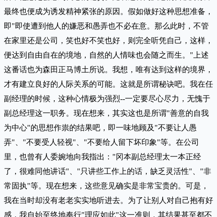
最终也便成为诱发精神紧张的原因。假如做好这种思想准备，
即"即使遭到他人的嫌恶和愚弄也不必在意。那么此时，不管
在家里还是公司，笑也好不笑也好，则完全听凭自己，这样，
便达到自由自在的境地，自然的人情味也会随之而生。"上述
这番话也为森田正马博土所说。我想，唯有达到这样的境界，
才有建立良好的人际关系的可能。这就是所谓秘诀吧。我在任
副经理的时候，这种心情极为强烈--一定要尽心尽力，无愧于
副总经理这一职务。现在想来，其实这也是所谓"善意的自我
为中心"的思想作祟的结果吧，即一味地顾及"不要让人愚
弄"、"不要受人轻视"、"不要给人留下坏印象"等。在公司
里，也曾有人委婉地向我指出："冈本副总经理太一本正经
了，很难同他讲话"、"只讲些工作上的话，缺乏灵活性"、"非
常固执"等。现在想来，这些意见确实是非常宝贵的。可是，
我在当时却没有老老实实地听进去。为了让别人对自己抱有好
感，我自始至终地奉行"理应如此"这一准则，其结果甚至都不