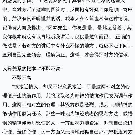
如您说的那样。"上述现象多见于具有神经症性格的这些人
中。当对方听了这样的回答时，反而抱有怀疑：像是顺口答应
的，并没有真正听懂我的话。我本人在以前也常有这种情况。
记得有人向我提出："冈本先生，你总是'是、是'地应答着，其
实你根本就没有认真地听我讲话，仅仅是敷衍而已。"正确的
做法是：若对方的讲话中有什么不懂的地方，就应不耻下问，
直到自己完全领会、理解为止。这样，才会得到对方的信赖。
人际关系的根本--"不即不离"
不即不离
"欲接近情人，却又不好意思接近，于是这两种对立的心
理便产生抗衡作用。我将此取名为精神的拮抗作用或为调节作
用。这两种相对立的心理，其双方越是激烈、强大，则精神的
能动作用越为旺盛。那些一味地为神经质者的思考方法，或错
误的精神修养所驱使的人，一方面竭力地否定、抑制自己恐惧
心理、羞怯心理，另一方面又无情地鞭挞自己那种想接近对方