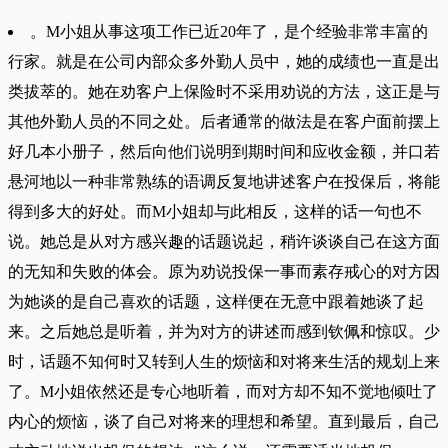
。M小姐从事这项工作已近20年了，是个经验非常丰富的
行家。就是在公司内部众多外勤人员中，她的成绩也一直是出
类拔萃的。她在劝客户上保险时不采用劝说的方法，这正是与
其他外勤人员的不同之处。后者通常的做法是在客户面前摆上
好几本小册子，然后向他们说明到期时间和应收金额，并口若
悬河地以一种非常熟练的语调反复地讲述客户在投保后，将能
得到多大的好处。而M小姐却与此相反，这样的话一句也不
说。她总是从对方感兴趣的话题说起，稍许谈谈自己在这方面
的无知和失败的体会。原为劝说投保一事而素存戒心的对方因
为她谈的是自己喜欢的话题，这样便在无意中跟着她谈了起
来。之后她总是听着，并为对方的讲述而感到钦佩和惊叹。少
时，话题不知何时又转到人生的烦恼和对将来生活的规划上来
了。M小姐依然还是专心地听着，而对方却不知不觉地倾吐了
内心的烦恼，谈了自己对将来的理想和希望。直到最后，自己