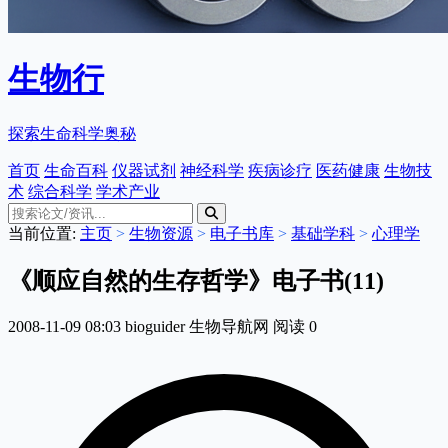
生物行
探索生命科学奥秘
首页
生命百科
仪器试剂
神经科学
疾病诊疗
医药健康
生物技
术
综合科学
学术产业
当前位置:
主页
>
生物资源
>
电子书库
>
基础学科
>
心理学
《顺应自然的生存哲学》电子书(11)
2008-11-09 08:03
bioguider
生物导航网
阅读
0