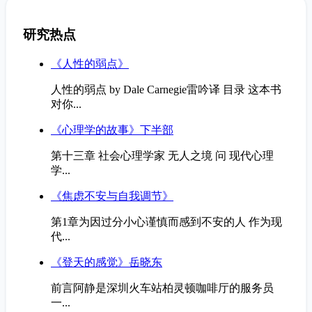
研究热点
《人性的弱点》
人性的弱点 by Dale Carnegie雷吟译 目录 这本书
对你...
《心理学的故事》下半部
第十三章 社会心理学家 无人之境 问 现代心理
学...
《焦虑不安与自我调节》
第1章为因过分小心谨慎而感到不安的人 作为现
代...
《登天的感觉》岳晓东
前言阿静是深圳火车站柏灵顿咖啡厅的服务员
一...