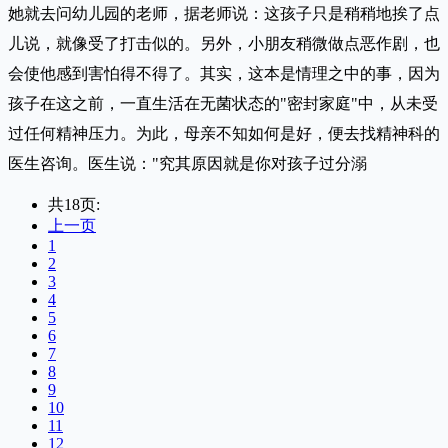
她就去问幼儿园的老师，据老师说：这孩子只是稍稍地挨了点
儿说，就像受了打击似的。另外，小朋友稍微做点恶作剧，也
会使他感到害怕得不得了。其实，这本是情理之中的事，因为
孩子在这之前，一直生活在无菌状态的"密封家庭"中，从未受
过任何精神压力。为此，母亲不知如何是好，便去找精神科的
医生咨询。医生说："究其原因就是你对孩子过分溺
共18页:
上一页
1
2
3
4
5
6
7
8
9
10
11
12