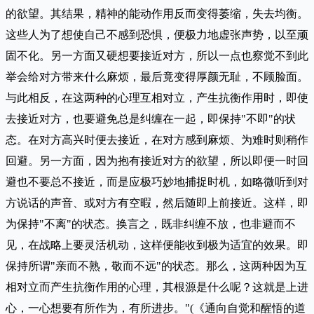
的欲望。其结果，精神的能动作用反而变得萎缩，失去均衡。
这些人为了想使自己不感到恐惧，便极力地虚张声势，以至顽
固不化。另一方面又硬想要接近对方，所以一点也察觉不到此
举会给对方带来什么麻烦，最后竟变得厚颜无耻，不顾脸面。
与此相反，在这两种的心理互相对立，产生抗衡作用时，即使
去接近对方，也要避免总是纠缠在一起，即保持"不即"的状
态。在对方高兴时便去接近，在对方感到麻烦、为难时则稍作
回避。另一方面，因为抱有接近对方的欲望，所以即便一时回
避也不要总不接近，而是应极巧妙地捕捉时机，如略微听到对
方说话的声音、或对方有空暇，然后随即上前接近。这样，即
为保持"不离"的状态。换言之，既非纠缠不放，也非避而不
见，在战略上要灵活机动，这样便能收到极为适宜的效果。即
保持所谓"亲而不熟，敬而不远"的状态。那么，这两种因为互
相对立而产生抗衡作用的心理，其根源是什么呢？这就是上进
心，一心想要有所作为，有所进步。"(《通向自觉和醒悟的道