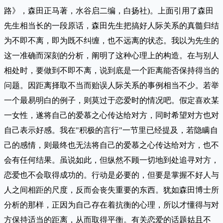
路》，森田正马著，水谷启二编，白扬社)。上面引用了森田
先生相当长的一段原话，森田先生把搞好人际关系的真髓归结
为不即不离，即为既不纠缠，也不远离的状态。我以为先生的
这一准确而深刻的分析，阐明了这种心理上的构造。在与别人
相处时，要做到不即不离，说到底是一个距离能否保持得当的
问题。因距离择取不当而贻误人际关系的事例相当不少。若举
一个最易明白的例子，则莫过于恋爱时的情况吧。假定喜欢某
一女性，遂将自己的爱慕之心传达给对方，同时希望对方也对
自己表示好感。我在"积极的言行"一节里已经提及，若隐瞒自
己的感情，则最终也无法将自己的爱慕之心传达给对方，也不
会有任何结果。虽说如此，但纵然不顾一切地到处追寻对方，
恋爱也不会取得成功的。行动是必要的，但要是掌握不好人与
人之间相距的尺度，反而会丧失重要的东西。犹如森田博士所
分析的那样，正因为自己存在着抗衡的心理，所以才懂得与对
方保持适当的距离，从而取得平衡。有关恋爱的话题姑且不