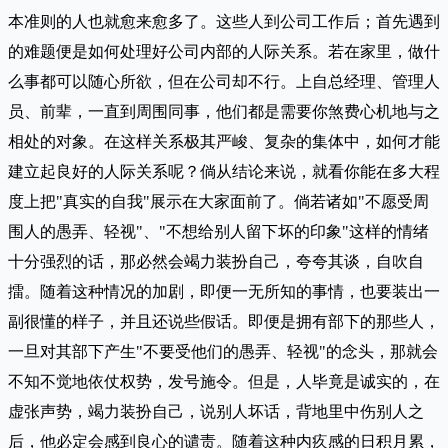
本准则的人也就愈来愈多了。这些人到公司工作后；首先遇到
的难题便是如何处理好公司内部的人际关系。若在家里，做什
么事都可以随心所欲，但在公司却不行。上自总经理、管理人
员、前辈，一直到周围同事，他们都是需要你煞费心机地与之
相处的对象。在这样关系极其严峻、复杂的集体中，如何才能
建立起良好的人际关系呢？倘从结论来说，就看你能在多大程
度上把"真实的自我"展示在大家面前了。倘若诸如"不愿受周
围人的愚弄、轻视"、"不想给别人留下坏的印象"这样的情绪
十分强烈的话，那必然会竭力装扮自己，夸夸其谈，自吹自
擂。随着这种情况的加剧，即便一无所知的事情，也要装出一
副很懂的样子，并且还说些假话。即便是拥有部下的那些人，
一旦对其部下产生"不要受他们的愚弄、轻视"的念头，那就会
不知不觉地依仗权势，发号施令。但是，人毕竟是诚实的，在
虚张声势，竭力装扮自己，说别人坏话，背地里中伤别人之
后，他必定会感到良心的谴责。随着这种内疚感的日积月累，