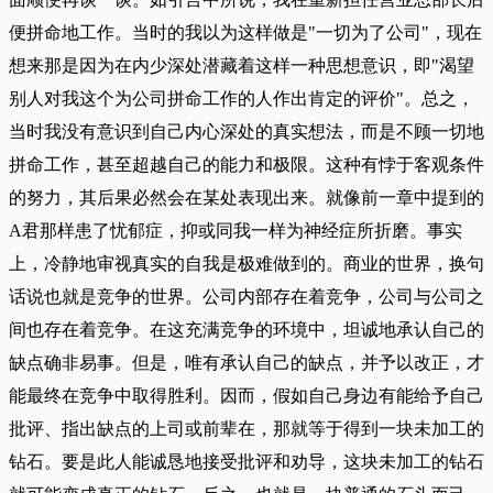
便拼命地工作。当时的我以为这样做是"一切为了公司"，现在
想来那是因为在内少深处潜藏着这样一种思想意识，即"渴望
别人对我这个为公司拼命工作的人作出肯定的评价"。总之，
当时我没有意识到自己内心深处的真实想法，而是不顾一切地
拼命工作，甚至超越自己的能力和极限。这种有悖于客观条件
的努力，其后果必然会在某处表现出来。就像前一章中提到的
A君那样患了忧郁症，抑或同我一样为神经症所折磨。事实
上，冷静地审视真实的自我是极难做到的。商业的世界，换句
话说也就是竞争的世界。公司内部存在着竞争，公司与公司之
间也存在着竞争。在这充满竞争的环境中，坦诚地承认自己的
缺点确非易事。但是，唯有承认自己的缺点，并予以改正，才
能最终在竞争中取得胜利。因而，假如自己身边有能给予自己
批评、指出缺点的上司或前辈在，那就等于得到一块未加工的
钻石。要是此人能诚恳地接受批评和劝导，这块未加工的钻石