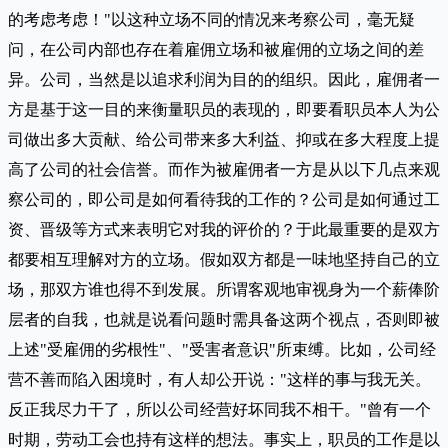
的考虑考虑！"以这种立场不同的情况来考察公司，毫无疑
问，在公司内部也存在着雇佣立场和被雇佣的立场之间的差
异。公司，当然是以追求利润为目的的组织。因此，雇佣者一
方是基于这一目的来衡量职员的表现的，即要看职员本人为公
司做出多大贡献、给公司带来多大利益、抑或在多大程度上提
高了公司的社会信誉。而作为被雇佣者一方是从以下几点来观
察公司的，即公司是如何看待我的工作的？公司是如何通过工
资、晋级等方式来表明它对我的评价的？于此最重要的是双方
都要相互理解对方的立场。假如双方都是一味地坚持自己的立
场，那双方谁也得不到发展。所谓客观地审视身为一个薪俸阶
层者的自我，也就是说看问题时需具备这两个视点，否则即被
上述"受雇佣的劣根性"、"受害者意识"所束缚。比如，公司经
营不善而陷入困境时，有人却公开说："这样的事与我无关。
反正我尽力干了，所以公司经营好坏同我不相干。"曾有一个
时期，劳动工会也持有这样的想法。事实上，职员的工作是以