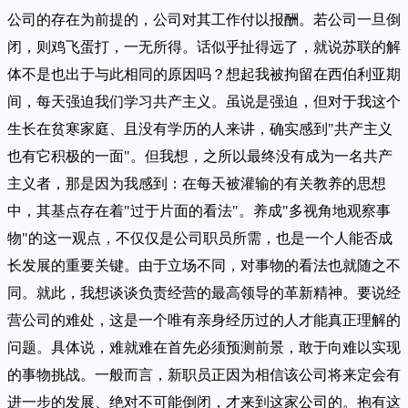
公司的存在为前提的，公司对其工作付以报酬。若公司一旦倒
闭，则鸡飞蛋打，一无所得。话似乎扯得远了，就说苏联的解
体不是也出于与此相同的原因吗？想起我被拘留在西伯利亚期
间，每天强迫我们学习共产主义。虽说是强迫，但对于我这个
生长在贫寒家庭、且没有学历的人来讲，确实感到"共产主义
也有它积极的一面"。但我想，之所以最终没有成为一名共产
主义者，那是因为我感到：在每天被灌输的有关教养的思想
中，其基点存在着"过于片面的看法"。养成"多视角地观察事
物"的这一观点，不仅仅是公司职员所需，也是一个人能否成
长发展的重要关键。由于立场不同，对事物的看法也就随之不
同。就此，我想谈谈负责经营的最高领导的革新精神。要说经
营公司的难处，这是一个唯有亲身经历过的人才能真正理解的
问题。具体说，难就难在首先必须预测前景，敢于向难以实现
的事物挑战。一般而言，新职员正因为相信该公司将来定会有
进一步的发展、绝对不可能倒闭，才来到这家公司的。抱有这