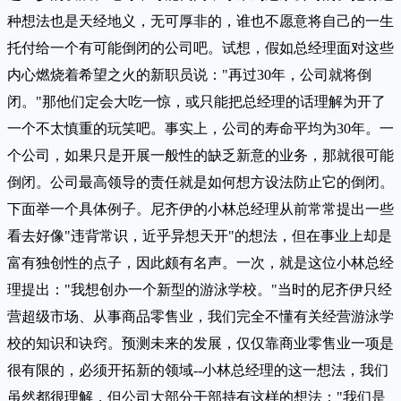
种想法也是天经地义，无可厚非的，谁也不愿意将自己的一生
托付给一个有可能倒闭的公司吧。试想，假如总经理面对这些
内心燃烧着希望之火的新职员说："再过30年，公司就将倒
闭。"那他们定会大吃一惊，或只能把总经理的话理解为开了
一个不太慎重的玩笑吧。事实上，公司的寿命平均为30年。一
个公司，如果只是开展一般性的缺乏新意的业务，那就很可能
倒闭。公司最高领导的责任就是如何想方设法防止它的倒闭。
下面举一个具体例子。尼齐伊的小林总经理从前常常提出一些
看去好像"违背常识，近乎异想天开"的想法，但在事业上却是
富有独创性的点子，因此颇有名声。一次，就是这位小林总经
理提出："我想创办一个新型的游泳学校。"当时的尼齐伊只经
营超级市场、从事商品零售业，我们完全不懂有关经营游泳学
校的知识和诀窍。预测未来的发展，仅仅靠商业零售业一项是
很有限的，必须开拓新的领域--小林总经理的这一想法，我们
虽然都很理解，但公司大部分干部持有这样的想法："我们是