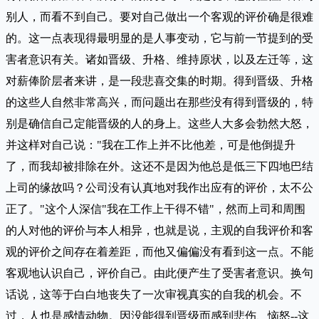
别人，而看不到自己。要对自己做出一个客观的评价确是很难
的。这一点表现得最明显的是人事变动，它与前一节提到的受
害者意识有关。诸如晋级、升格、维持原状，以及左迁等，这
对薪俸阶层者来讲，是一段悲喜交集的时期。得到晋级、升格
的这些人自然非常高兴，而问题出在那些没有得到晋级的，特
别是确信自己定能晋级的人的身上。这些人大多会勃然大怒，
并这样对自己说："我在工作上并不比他差，可是他倒提升
了，而我却被排除在外。这还不是因为他总是低三下四地巴结
上司的缘故吗？公司没有认真地对我作出应有的评价，太不公
正了。"这个人深信"我在工作上干得不错"，然而上司和周围
的人对他的评价与本人相异，也就是说，主观的自我评价和客
观的评价之间存在着差距，而他又偏偏没有看到这一点。不能
客观地认识自己，评价自己。由此便产生了受害者意识。换句
话说，这等于白白地丧失了一次审视真实的自我的机会。不
过，人也是感情动物。因没能得到晋级而感到悲伤、恼怒--这