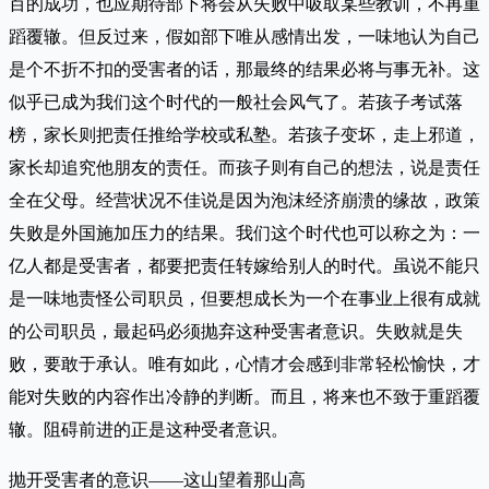
百的成功，也应期待部下将会从失败中吸取某些教训，不再重
蹈覆辙。但反过来，假如部下唯从感情出发，一味地认为自己
是个不折不扣的受害者的话，那最终的结果必将与事无补。这
似乎已成为我们这个时代的一般社会风气了。若孩子考试落
榜，家长则把责任推给学校或私塾。若孩子变坏，走上邪道，
家长却追究他朋友的责任。而孩子则有自己的想法，说是责任
全在父母。经营状况不佳说是因为泡沫经济崩溃的缘故，政策
失败是外国施加压力的结果。我们这个时代也可以称之为：一
亿人都是受害者，都要把责任转嫁给别人的时代。虽说不能只
是一味地责怪公司职员，但要想成长为一个在事业上很有成就
的公司职员，最起码必须抛弃这种受害者意识。失败就是失
败，要敢于承认。唯有如此，心情才会感到非常轻松愉快，才
能对失败的内容作出冷静的判断。而且，将来也不致于重蹈覆
辙。阻碍前进的正是这种受者意识。
抛开受害者的意识——这山望着那山高