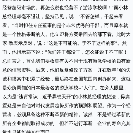
经营超级市场的。再怎么说也经营不了游泳学校啊！"而小林
总经理却毫不退让，坚持己见，说："不管怎样，干起来看
看。"当时担任专任董事的是个非常优秀的干部，而且原本就
是一个性格果断的人。他立即将方案带回去给部下看。此时大
家-致表示反对，说："这是不可能的。于不了这样的事"。然
而，他指示部下说："你们连干都没干，怎么能说干不了呢！
总而言之，首先我们要收集有关不同于现有游泳学校的颇有新
意的信息资料。后来，他们反复修改了方案，并在数年间的失
败和摸索中积累了经验，最后终在全国范围内创办起来。这就
是众所周知的日本最著名的游泳学校--"人们"。在旁人眼里，
以为是"违背常识，近乎异想天开"的小林总经理的想法，毋庸
置疑是来自他对时代发展趋势所作的预测和展望。作为一个经
营者，必须具备这种不断革新的精神。诚然，不是经过革新的
所有企业都能取得成功的，但若不进行革新，企业的寿命充其
量也只能维持30年而已。