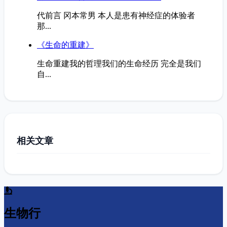
研究热点
《人性的弱点》
人性的弱点 by Dale Carnegie雷吟译 目录 这本书
对你...
《心理学的故事》下半部
第十三章 社会心理学家 无人之境 问 现代心理
学...
《焦虑不安与自我调节》
第1章为因过分小心谨慎而感到不安的人 作为现
代...
《登天的感觉》岳晓东