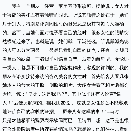
我有一个朋友，经营一家美容整形诊所。据他说，女人对
于容貌的美和丑有着独特的眼光。听说其独特之处在于：她们
对于别人，特别是评判同性时的眼光总是极其苛刻而又准确
的。然而，当她们面对镜子看自己的脸时，很多女性的眼睛突
然模糊起来了。也就是说，她们戴上了滤光镜。听说戴滤光镜
的人可以分为两类：一类是只看到自己的优点，还有一类却只
看自己的缺点。前者似乎可谓自负型、后者为自卑型。无论哪
一类人，都是不可能对自己的容貌作出，客观的评判的。我的
朋友在诊所接待来访的咨询美容的女性时，首先给客人看几张
她本人的放大的正脸、侧脸的相片。大多女性看了相片后都会
大吃一惊："哎呀，这是我吗？"。其中似乎还有人说声"骗
人！"后便哭起来的。据我朋友说，"这就是女性多么不能客观
地评价自己的容貌的证据。""原来真有这样的事！"--当时．，
只是对他精细的观察表示钦佩而已，但转而一想，这不是也很
符合薪俸阶层者中所存在的情况吗？就是说，他们往往只看到