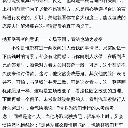
就可能变成真正的钻石。反之，也就是一块普通的石头而己。
上司和前辈们为了尽量不伤害对方，总是精心地选择合适的言
辞进行劝说的。所以，关键就看你在多大程度上，能以坦诚的
态度去理解潜藏在这些话背后的真正涵义了。
抛开受害者的意识——立场不同，看法也随之改变
不论是谁都有过一两次向别人借钱的事情吧。只需回忆一
下借钱时的情景，都会有此同感：当你向别人求借，在听到应
允的答复时，顿觉对方看去如同菩萨一般。可是，这个菩萨不
久便来催讨借款。这时，他突然变成恶鬼。其实他的脸部表情
并不。可怕，与借钱时并无二致。可是这次看去，这一尊菩萨
犹如恶鬼一样。这就是立场改变了，看法也随之改变的道理。
下面再举一个例子。未考取驾驶执照的人，看到汽车紧贴行人
身旁穿过时，会气愤地说："请多为我们步行的人考虑考
虑！"同样是这个人，当他考取驾驶执照，驱车外出时，又会
愤愤然地抱怨说："走路别那么慢慢腾腾的，也请替我们开车