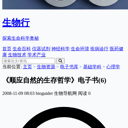
生物行
探索生命科学奥秘
首页
生命百科
仪器试剂
神经科学
生命环境
疾病诊疗
医药健
康
生物技术
学术产业
当前位置:
主页
>
生物资源
>
电子书库
>
基础学科
>
心理学
《顺应自然的生存哲学》电子书(6)
2008-11-09 08:03
bioguider
生物导航网
阅读
0