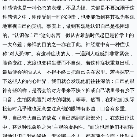
种感情也是一种心态的表现，不足为怪。关键是不要沉溺于这
种感情之中，即便受到一时的冲击，也要能做到将其视为客观
地审视自己的契机。事实上，做到客观地认识自己是很困难
的。"认识你自己"这句名言，似从古希腊时代起已是哲学上的
一大命题；修禅的目的之一亦在于此。神经症中有一种症状
称"对人恐怖"。有这种症状的人，一遇到人就感到非常紧张，
脸色变红，态度也变得生硬而不自然。若这种症状重复出现，
最后便会害怕见人，不得不终日把自己关在家里。若再探究一
下这些人的内心世界，我们就会发现他们往往深信：自己的眼
神有些凶样，是否会给对方带来不快？抑或自己话里带有乡下
口音，生怕因此遭到对方的嘲笑，等等。然而，在和他们实际
接触时几乎谁也无意去注意他的眼神有多凶，口音有多重。
即，自己夸大自己的缺点（自己感到的那部分）。在森田疗法
中，将这种现象称之为"主观的虚构性。"而这也是他们不能客
观地认识自我的缘故。无论哪一个人，都有两个方面：比别人