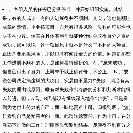
。各组人员的任务已分派停当，并开始组织实施。其结
果，有的人成功，有的人进展得并不顺利。其实，这也是顺理
成章的事情。企业搞项目，自然有很多风险，失败的可能性也
决不在少数。倘若在具体实施前就能预计到会取得百分之百的
成功，那可以说，这一项目原本就不是什么了不起的大项目。
正因为要承担风险，所以也才有倾注全力的价值。问题是那些
工作进展不顺利的人，是如何看待挫折的。A，"虽未成功，
但自己付出了努力。上司未予以正确评价，不公正。"B，"要
说公司决定搞这样的大项目，实属自不量力!"失败，则必有其
失败的理由或原因。唯有对失败作出冷静的分析和判断才能得
以前进。但，A氏、B氏都没有继续深入地作出判断，只是看
到为之付出努力的自己，而一味地责难上司。归根到底，他们
只看到自己是受害者的一面。此谓转嫁责任。作为上司，在分
派部下难做的工作时理应事先预测到结果。即便得不到百分之