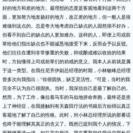
好的地方和差的地方。最理想的态度是客观地看到这两个方
面，更加努力地发扬好的地方，改正差的地方，但一般人是很
难做到这点的。总是夸大地考虑自己缺点的人固然很不好办，
但看不到自己的缺点的人更加难办。这样的人，即便上司或前
辈给他们指出缺点也不能诚恳地接受下来，反而会予以反驳。
他们往往在遭到非常惨重的失败，抑或酿成难以收拾的结果
时，方始懂得上司或前辈们的劝戒的意义。我本人从前就是属
于这一类型。在我任尼齐伊副总经理的时期，小林敏峰总经理
曾多次向我指出："你很固执，缺乏灵活性。"可是，当时的我
完全不认为自己很固执。当时，我深信自己是最了解自己的。
然而，为了工作，像拉着马车的马似地拼命奔跑，最终还是患
上了神经症，在我接触到有关森田疗法的书籍后方始得以真正
客观地了解了自己的性格。此时，对小林总经理所说的那番话
也终于能理解其真正的含义了。既然已提到我个人的情况，下
面顺便再谈一谈。如引言中所说，我在重新担任营业总部长后