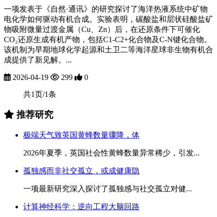
一项发表于《自然·通讯》的研究探讨了海洋热液系统中矿物
电化学如何驱动有机合成。实验表明，碳酸盐和层状硅酸盐矿
物吸附微量过渡金属（Cu、Zn）后，在还原条件下可催化
CO₂还原生成有机产物，包括C1-C2+化合物及C-N键化合物。
该机制为早期地球化学起源和土卫二等海洋星球非生物有机合
成提供了新见解。...
2026-04-19
299
0
共1页/1条
推荐研究
极端天气致英国黄蜂数量骤降，体
2026年夏季，英国社会性黄蜂数量异常稀少，引发...
孤独感而非社交孤立，或成健康隐
一项最新研究深入探讨了孤独感与社交孤立对健...
计算神经科学：逆向工程大脑回路