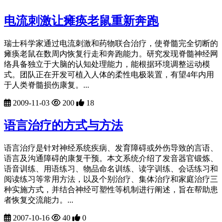
电流刺激让瘫痪老鼠重新奔跑
瑞士科学家通过电流刺激和药物联合治疗，使脊髓完全切断的
瘫痪老鼠在数周内恢复行走和奔跑能力。研究发现脊髓神经网
络具备独立于大脑的认知处理能力，能根据环境调整运动模
式。团队正在开发可植入人体的柔性电极装置，有望4年内用
于人类脊髓损伤康复。...
2009-11-03
200
18
语言治疗的方式与方法
语言治疗是针对神经系统疾病、发育障碍或外伤导致的言语、
语言及沟通障碍的康复干预。本文系统介绍了发音器官锻炼、
语音训练、用语练习、物品命名训练、读字训练、会话练习和
阅读练习等常用方法，以及个别治疗、集体治疗和家庭治疗三
种实施方式，并结合神经可塑性等机制进行阐述，旨在帮助患
者恢复交流能力。...
2007-10-16
40
0