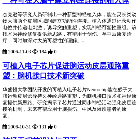
一种可在大脑中建立神经连接的植入体
杰克逊等研究人员研制出一种新型神经植入体，能在灵长类动
物大脑两个皮层区域间建立功能性连接。植入体通过记录动作
电位并传递电刺激，诱导突触重塑，实现神经可塑性重组。该
技术为神经修复提供新思路，有望用于创伤、卒中后康复治
疗，同时加深对大脑可塑性的理解。...
2006-11-03
184
0
可植入电子芯片促进脑运动皮层通路重
塑：脑机接口技术新突破
华盛顿大学团队开发的可植入电子芯片Neurochip能在猴子大
脑运动皮层诱导持久神经通路重塑，为脑机接口技术和神经康
复提供新思路。研究揭示了芯片通过同步神经活动强化皮层连
接的机制，未来有望应用于脑损伤、中风及瘫痪患者的康
复。...
2006-10-31
131
0