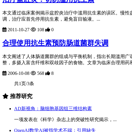
本文通过临床案例揭示盆腔炎治疗中滥用抗生素的误区。慢性
调，治疗应首先停用抗生素，避免盲目输液。...
2011-10-27
108
0
合理使用抗生素预防肠道菌群失调
本文阐述了人体肠道菌群的组成与平衡机制，指出长期滥用广
整，多摄入富含纤维和双歧因子的食物。文章为临床合理用药和公
2006-10-08
568
8
共1页/3条
推荐研究
AD新视角：脑细胞基因组三维结构紊
一项发表在《科学》杂志上的突破性研究揭示，...
OpenAI数学AI被指学术不端：引用缺失