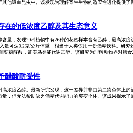
其他吸血昆虫中。该发现为理解寄生生物的适应性进化提供了新视
泛存在的低浓度乙醇及其生态意义
量，发现29种植物中有26种的花蜜样本含有乙醇，最高浓度达0.
醇摄入量可达0.2克/公斤体重，相当于人类饮用一份酒精饮料。研
葡萄糖醛酸，证实鸟类能代谢乙醇。该研究为理解动物界对膳食乙
予醋酸耐受性
耐高浓度乙醇。最新研究发现，这一差异并非由第二染色体上的
酒量，但无法帮助缺乏酒精代谢能力的突变个体。该成果揭示了