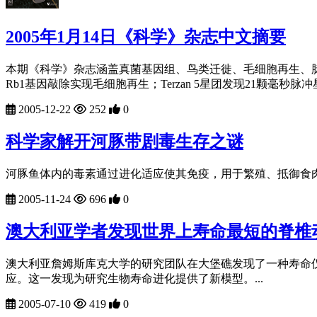
2005年1月14日《科学》杂志中文摘要
本期《科学》杂志涵盖真菌基因组、鸟类迁徙、毛细胞再生、
Rb1基因敲除实现毛细胞再生；Terzan 5星团发现21颗毫
2005-12-22
252
0
科学家解开河豚带剧毒生存之谜
河豚鱼体内的毒素通过进化适应使其免疫，用于繁殖、抵御食肉
2005-11-24
696
0
澳大利亚学者发现世界上寿命最短的脊椎
澳大利亚詹姆斯库克大学的研究团队在大堡礁发现了一种寿命仅
应。这一发现为研究生物寿命进化提供了新模型。...
2005-07-10
419
0