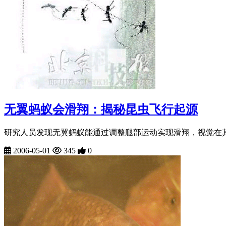
无翼蚂蚁会滑翔：揭秘昆虫飞行起源
研究人员发现无翼蚂蚁能通过调整腿部运动实现滑翔，视觉在其
2006-05-01
345
0