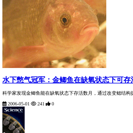
水下憋气冠军：金鲫鱼在缺氧状态下可存
科学家发现金鲫鱼能在缺氧状态下存活数月，通过改变鳃结构提
2006-05-01
241
0