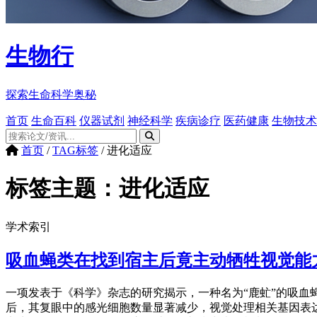
生物行
探索生命科学奥秘
首页
生命百科
仪器试剂
神经科学
疾病诊疗
医药健康
生物技术
首页
/
TAG标签
/
进化适应
标签主题：
进化适应
学术索引
吸血蝇类在找到宿主后竟主动牺牲视觉能
一项发表于《科学》杂志的研究揭示，一种名为“鹿虻”的吸
后，其复眼中的感光细胞数量显著减少，视觉处理相关基因表达