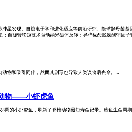
脉冲星发现、自旋电子学和进化适应等前沿研究。隐球酵母菌基
秒脉冲星；自旋转移矩技术驱动纳米磁体反转；异柠檬酸脱氢酶辅因子转
动物和吸引同伴，然而其剧毒也导致人类误食后丧命。...
动物——小虾虎鱼
8周的小虾虎鱼，刷新了脊椎动物最短寿命记录。该鱼生命周期