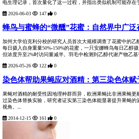
电生理记录，首次量化了这一过程，并指出类似机制可能存在于
2026-06-03
147
0
蜂鸟与蜜蜂的“微醺”花蜜：自然界中广
加州大学伯克利分校的研究人员首次大规模调查了花蜜中的乙醇含
每日摄入自身重量50%-150%的花蜜，一只安娜蜂鸟每日乙
但浓度升至2%时访问量减半。羽毛中检测到乙醇代谢产物乙基
2026-05-26
122
0
染色体帮助果蝇应对酒精：第三染色体赋
果蝇对酒精的耐受性因地理种群而异，欧洲果蝇比非洲果蝇更
过染色体替换实验，研究者证实第三染色体能显著提升果蝇的
视角。...
2014-12-15
161
0