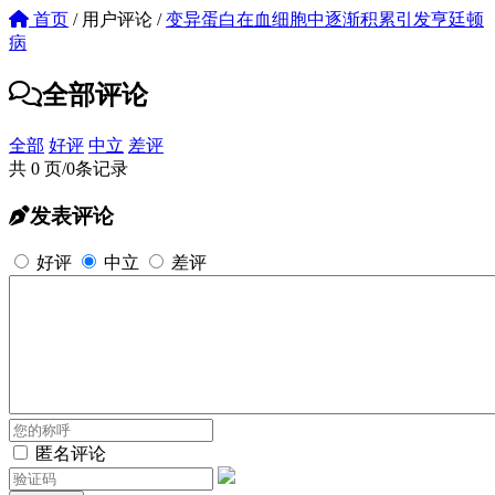
首页
/
用户评论
/
变异蛋白在血细胞中逐渐积累引发亨廷顿
病
全部评论
全部
好评
中立
差评
共 0 页/0条记录
发表评论
好评
中立
差评
匿名评论