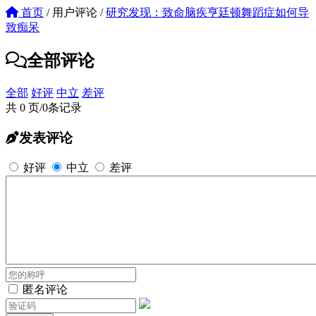
首页
/
用户评论
/
研究发现：致命脑疾亨廷顿舞蹈症如何导
致痴呆
全部评论
全部
好评
中立
差评
共 0 页/0条记录
发表评论
好评
中立
差评
匿名评论