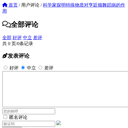
首页
/
用户评论
/
科学家探明特殊物质对亨廷顿舞蹈病的作
用
全部评论
全部
好评
中立
差评
共 0 页/0条记录
发表评论
好评
中立
差评
匿名评论