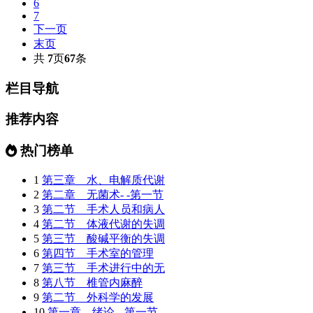
6
7
下一页
末页
共
7
页
67
条
栏目导航
推荐内容
热门榜单
1
第三章 水、电解质代谢
2
第二章 无菌术- -第一节
3
第二节 手术人员和病人
4
第二节 体液代谢的失调
5
第三节 酸碱平衡的失调
6
第四节 手术室的管理
7
第三节 手术进行中的无
8
第八节 椎管内麻醉
9
第二节 外科学的发展
10
第一章 绪论- -第一节