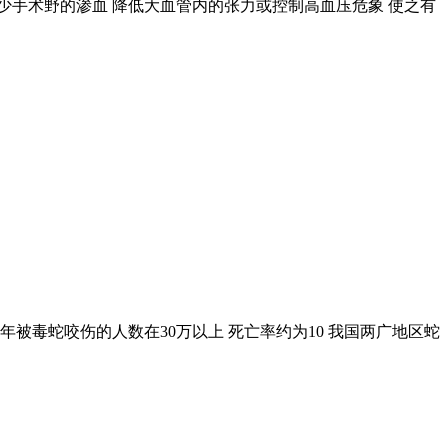
少手术野的渗血 降低大血管内的张力或控制高血压危象 使之有
每年被毒蛇咬伤的人数在30万以上 死亡率约为10 我国两广地区蛇