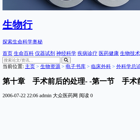
生物行
探索生命科学奥秘
首页
生命百科
仪器试剂
神经科学
疾病诊疗
医药健康
生物技术
当前位置:
主页
>
生物资源
>
电子书库
>
临床外科
>
外科学总
第十章 手术前后的处理- -第一节 手术
2006-07-22 22:06
admin
大众医药网
阅读
0