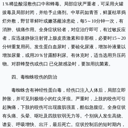
1％稀盐酸湿敷伤口中和蜂毒。局部症状严重者，可采用火罐
拔毒及局部封闭，并给予止痛剂。中草药如青苔，鲜厦枯草捣
烂外敷，野甘草鲜叶或嫩茎蘸涂患处，每5～10分钟一次，有
消肿、镇痛作用。全身症状轻者，对症治疗即可，有过敏反应
者，应迅速静脉注射肾上腺皮质激素和非那根，必要时15～20
分钟重复用药。发生蛋白血尿时，要硷化尿液，增加补液量以
增加尿量，或用20％甘露醇利尿。有休克时，适当选用升压药
物。对群蜂螯伤或伤口 已化脓感染时，要加用抗菌素。
四、毒蜘蛛咬伤的防治
毒蜘蛛含有神经性蛋白毒，经伤口注入人体后，局部立即
肿胀，并可见到极细小的红尖牙痕。严重时，上肢的咬伤可引
起胸痛，下肢的咬伤可出现腹肌强直，酷似急腹症。全身症状
有头痛、头晕、呕吐及四肢软弱无力等。个别病人发生高烧、
谵妄、呼吸增快、出汗，最后死亡。症状控制后的短时期内，