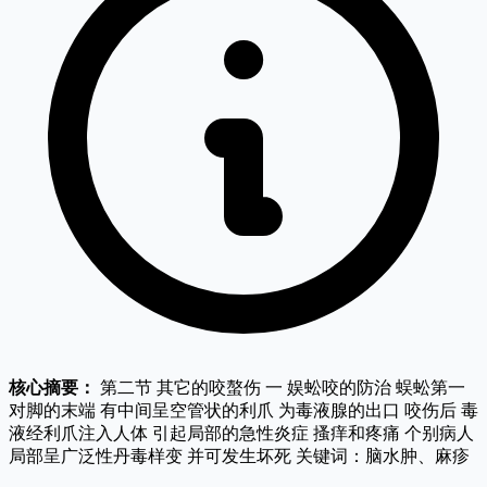
核心摘要：
第二节 其它的咬螯伤 一 娱蚣咬的防治 蜈蚣第一
对脚的末端 有中间呈空管状的利爪 为毒液腺的出口 咬伤后 毒
液经利爪注入人体 引起局部的急性炎症 搔痒和疼痛 个别病人
局部呈广泛性丹毒样变 并可发生坏死 关键词：脑水肿、麻疹