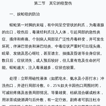
第二节 其它的咬螯伤
一、娱蚣咬的防治
蜈蚣第一对脚的末端，有中间呈空管状的利爪，为毒液腺
的出口，咬伤后，毒液经利爪注入人体，引起局部的急性炎
症、搔痒和疼痛。个别病人局部呈广泛性丹毒样变，并可发生
坏死，伴淋巴管炎和淋巴结炎。中毒症状严重时可出现头痛、
眩晕、发烧及恶心呕吐，甚至谵主、抽搐及昏迷等全身症状。
数日后，症状消失，成人预后较好，但儿童有危及生命的可
能。蜈蚣越大，注入毒液越多，症状也较重。
处理：立即用硷性液体（如肥皂水、氨水及小苏打水）冲
洗伤口，并进行局部冷敷。0．25％奴夫卡因伤口周围封闭，
可减轻疼痛及改善局部情况。等量雄黄、枯矾混合碾成粉末，
用浓茶或烧酒调匀后外敷，有一定疗效。剧疼者可肌注杜冷