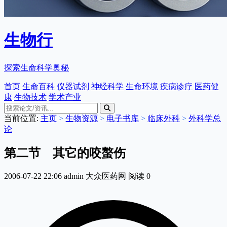
生物行
探索生命科学奥秘
首页
生命百科
仪器试剂
神经科学
生命环境
疾病诊疗
医药健
康
生物技术
学术产业
当前位置:
主页
>
生物资源
>
电子书库
>
临床外科
>
外科学总
论
第二节 其它的咬螯伤
2006-07-22 22:06
admin
大众医药网
阅读
0