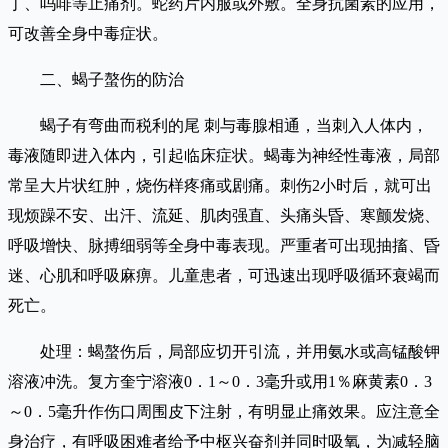
丁、吗啡等止痛剂。蛇药片内服或外敷。全身抗菌素的应用，
可改善全身中毒症状。
二、蝎子螯伤的防治
蝎子有弯曲而税利的尾 刺与毒腺相通，当刺入人体内，
毒液随即进入体内，引起临床症状。蝎毒为神经性毒液，局部
常呈大片状红肿，烧伤样疼痛或剧痛。刺伤2小时后，就可出
现烦躁不安、出汗、流延、肌肉强直、头痛头昏、寒颤发烧、
呼吸增快、脉搏细弱等全身中毒表现。严重者可出现抽搐、昏
迷、心肌和呼吸麻痹。儿童患者，可迅速出现呼吸循环衰竭而
死亡。
处理：蝎螯伤后，局部应切开引流，并用氨水或高锰酸钾
溶液冲洗。复方奎宁溶液0．1～0．3毫升或用1％麻黄素0．3
～0．5毫升作伤口周围皮下注射，有明显止痛效果。应注意全
身治疗，有呼吸困难者给予中枢兴奋剂并同时吸氧，为减轻脑