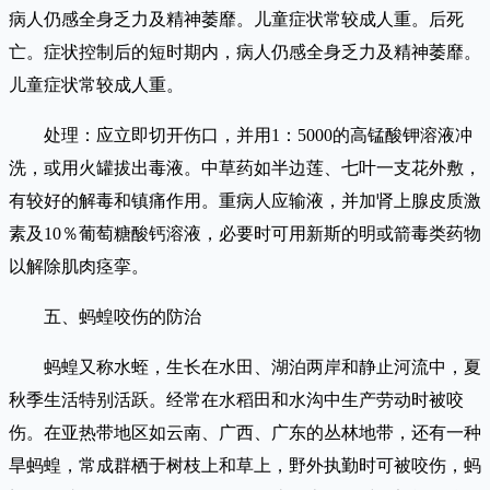
病人仍感全身乏力及精神萎靡。儿童症状常较成人重。后死
亡。症状控制后的短时期内，病人仍感全身乏力及精神萎靡。
儿童症状常较成人重。
处理：应立即切开伤口，并用1：5000的高锰酸钾溶液冲
洗，或用火罐拔出毒液。中草药如半边莲、七叶一支花外敷，
有较好的解毒和镇痛作用。重病人应输液，并加肾上腺皮质激
素及10％葡萄糖酸钙溶液，必要时可用新斯的明或箭毒类药物
以解除肌肉痉挛。
五、蚂蝗咬伤的防治
蚂蝗又称水蛭，生长在水田、湖泊两岸和静止河流中，夏
秋季生活特别活跃。经常在水稻田和水沟中生产劳动时被咬
伤。在亚热带地区如云南、广西、广东的丛林地带，还有一种
旱蚂蝗，常成群栖于树枝上和草上，野外执勤时可被咬伤，蚂