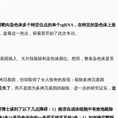
靶向染色体多个特定位点的单个sgRNA，在特定的染色体上造
。
趁着这一热点，探索君开始了此次专访。
、基因插入、大片段敲除和染色体易位。然而，整条染色体是否
多拷贝基因，但却取得了令人惊奇的发现：敲除多拷贝基因
丢失了
，而不是因为多拷贝基因的敲除。进一步的研究证实，
这
杨辉博士谈到了以下几点障碍：1）能否在成体细胞中有效地敲除
除3条21号染色体中的一条而不破坏其他2条；3）如何确定靶细