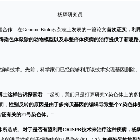
杨辉研究员
，在Genome Biology杂志上发表的一篇论文
首次证实，利用
获得染色体敲除的动物模型以及非整倍体疾病的治疗提供了新思路
基因编辑技术。先前，科学家们已经能够利用该技术实现基因删除
博士这样告诉探索君
，“起初，我们只是打算研究Y染色体上的
表明，
性别反转的原因是由于多拷贝基因的编辑导致整个Y染色体
征有关的21号染色体。
”
体所造成。
对于是否有望利用CRISPR技术来治疗这种疾病，
患者的诱导性多能干细胞中的21号染色体
）；2）如何特异性地敲