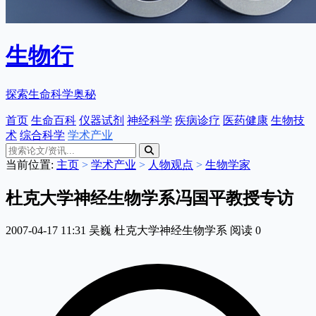
生物行
探索生命科学奥秘
首页
生命百科
仪器试剂
神经科学
疾病诊疗
医药健康
生物技
术
综合科学
学术产业
当前位置:
主页
>
学术产业
>
人物观点
>
生物学家
杜克大学神经生物学系冯国平教授专访
2007-04-17 11:31
吴巍
杜克大学神经生物学系
阅读
0