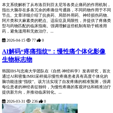
本文系统解析了从布洛芬到芬太尼等各类止痛药的作用机制，
指出大脑存在多条冗余的疼痛信号通路，不同药物作用于不同
节点。文章详细介绍了抗炎药、局部外用药、神经损伤药物、
阿片类和大麻素类的靶点、适应症及局限性，并提供了疼痛类
型与药物匹配的临床指南。强调理解这些机制有助于精准用
药，避免滥用和无效治疗。...
2026-04-15
77
0
AI解码“疼痛指纹”：慢性痛个体化影像
生物标志物
韩国IBS与忠南大学团队在《自然·神经科学》发表研究，首次
通过AI和密集fMRI采样揭示慢性疼痛患者具有高度个体化的
脑功能连接“指纹”。该方法实现了自发疼痛的精准预测，强调
每位患者的神经表征独特，为慢性疼痛的客观评估和精准治疗
提供新方向，并推动临床转化。...
2026-03-31
236
0