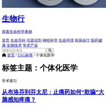
生物行
探索生命科学奥秘
首页
生命百科
仪器试剂
神经科学
生命环境
疾病诊疗
医药健
康
生物技术
学术产业
首页
/
TAG标签
/
个体化医学
标签主题：
个体化医学
学术索引
从布洛芬到芬太尼：止痛药如何“欺骗”大
脑感知疼痛？