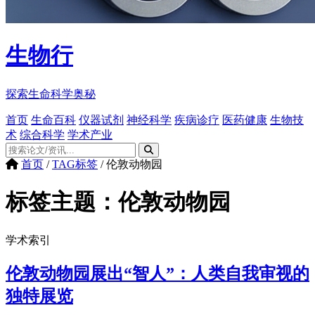
生物行
探索生命科学奥秘
首页
生命百科
仪器试剂
神经科学
疾病诊疗
医药健康
生物技
术
综合科学
学术产业
首页
/
TAG标签
/
伦敦动物园
标签主题：
伦敦动物园
学术索引
伦敦动物园展出“智人”：人类自我审视的
独特展览