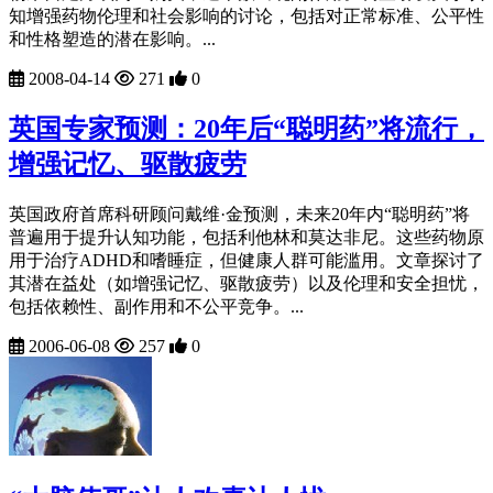
知增强药物伦理和社会影响的讨论，包括对正常标准、公平性
和性格塑造的潜在影响。...
2008-04-14
271
0
英国专家预测：20年后“聪明药”将流行，
增强记忆、驱散疲劳
英国政府首席科研顾问戴维·金预测，未来20年内“聪明药”将
普遍用于提升认知功能，包括利他林和莫达非尼。这些药物原
用于治疗ADHD和嗜睡症，但健康人群可能滥用。文章探讨了
其潜在益处（如增强记忆、驱散疲劳）以及伦理和安全担忧，
包括依赖性、副作用和不公平竞争。...
2006-06-08
257
0