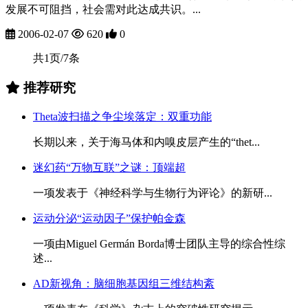
发展不可阻挡，社会需对此达成共识。...
2006-02-07
620
0
共1页/7条
推荐研究
Theta波扫描之争尘埃落定：双重功能
长期以来，关于海马体和内嗅皮层产生的“thet...
迷幻药“万物互联”之谜：顶端超
一项发表于《神经科学与生物行为评论》的新研...
运动分泌“运动因子”保护帕金森
一项由Miguel Germán Borda博士团队主导的综合性综
述...
AD新视角：脑细胞基因组三维结构紊