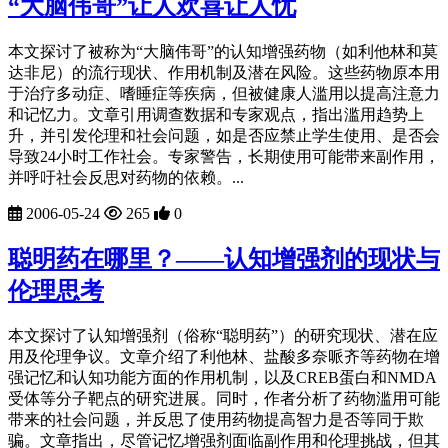
“大脑伟哥”让人欢喜让人忧
本文探讨了被称为“大脑伟哥”的认知增强药物（如利他林和莫
达非尼）的流行现状、作用机制及潜在风险。这些药物原本用
于治疗多动症、嗜睡症等疾病，但被健康人滥用以提高注意力
和记忆力。文章引用调查数据和专家观点，指出滥用趋势上
升，并引发伦理和社会问题，如是否应禁止学生使用、是否会
导致24小时工作社会。专家警告，长期使用可能带来副作用，
并呼吁社会反思对药物的依赖。...
2006-05-24
265
0
聪明药在哪里？——认知增强剂的现状与
伦理思考
本文探讨了认知增强剂（俗称“聪明药”）的研究现状、潜在应
用及伦理争议。文章介绍了利他林、盐酸多奈哌齐等药物在增
强记忆和认知功能方面的作用机制，以及CREB蛋白和NMDA
受体等分子靶点的研究进展。同时，作者分析了药物滥用可能
带来的社会问题，并反思了使用药物提高智力是否等同于欺
骗。文章指出，尽管记忆增强剂面临副作用和伦理挑战，但其