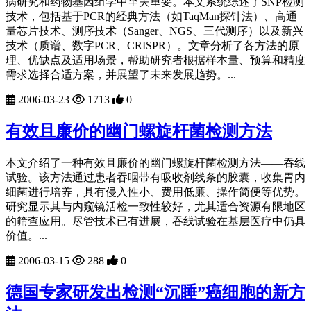
病研究和药物基因组学中至关重要。本文系统综述了SNP检测
技术，包括基于PCR的经典方法（如TaqMan探针法）、高通
量芯片技术、测序技术（Sanger、NGS、三代测序）以及新兴
技术（质谱、数字PCR、CRISPR）。文章分析了各方法的原
理、优缺点及适用场景，帮助研究者根据样本量、预算和精度
需求选择合适方案，并展望了未来发展趋势。...
2006-03-23
1713
0
有效且廉价的幽门螺旋杆菌检测方法
本文介绍了一种有效且廉价的幽门螺旋杆菌检测方法——吞线
试验。该方法通过患者吞咽带有吸收剂线条的胶囊，收集胃内
细菌进行培养，具有侵入性小、费用低廉、操作简便等优势。
研究显示其与内窥镜活检一致性较好，尤其适合资源有限地区
的筛查应用。尽管技术已有进展，吞线试验在基层医疗中仍具
价值。...
2006-03-15
288
0
德国专家研发出检测“沉睡”癌细胞的新方