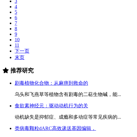
3
4
5
6
7
8
9
10
11
下一页
末页
推荐研究
剧毒植物化合物：从麻痹到救命的
乌头和飞燕草等植物含有剧毒的二萜生物碱，能...
食欲素神经元：驱动动机行为的关
动机缺失是抑郁症、成瘾和多动症等常见疾病的...
类病毒颗粒dARC高效递送基因编辑，