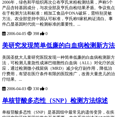
2006年，绿色和平组织再次公布亨氏米粉检测结果，声称5个
产品含转基因成分，与农业部及亨氏自检结果矛盾。争议焦点
在于检测方法和标准：精加工食品中DNA破坏，需特别灵敏
方法。农业部坚持中国认可标准，亨氏称9家机构证清白。事
件凸显基因时代统一检测标准的重要性。...
2006-04-05
398
0
美研究发现简单低廉的白血病检测新方法
美国圣犹大儿童研究医院发现一种简单低廉的白血病检测新方
法，可检测儿童急性成淋巴细胞性白血病（ALL）对化疗的反
应，通过检测微小残留病（MRD）减少化疗副作用，降低治
疗费用，有望在医疗条件有限的医院推广，改善大量患儿的治
疗结果。...
2006-04-03
330
0
单核苷酸多态性（SNP）检测方法综述
单核苷酸多态性（SNP）是基因组中最常见的遗传变异，在疾