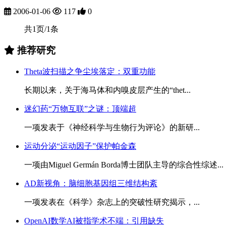
2006-01-06
117
0
共1页/1条
推荐研究
Theta波扫描之争尘埃落定：双重功能
长期以来，关于海马体和内嗅皮层产生的“thet...
迷幻药“万物互联”之谜：顶端超
一项发表于《神经科学与生物行为评论》的新研...
运动分泌“运动因子”保护帕金森
一项由Miguel Germán Borda博士团队主导的综合性综述...
AD新视角：脑细胞基因组三维结构紊
一项发表在《科学》杂志上的突破性研究揭示，...
OpenAI数学AI被指学术不端：引用缺失