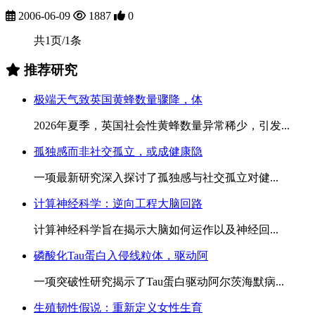
2006-06-09
1887
0
共1页/1条
推荐研究
极端天气致英国黄蜂数量骤降，体
2026年夏季，英国社会性黄蜂数量异常稀少，引发...
孤独感而非社交孤立，或成健康隐
一项最新研究深入探讨了孤独感与社交孤立对健...
计算神经科学：逆向工程大脑回路
计算神经科学旨在揭示大脑如何运作以及神经回...
磷酸化Tau蛋白入侵线粒体，驱动阿
一项突破性研究揭示了Tau蛋白驱动阿尔茨海默病...
生殖韧性假说：重新定义女性生育